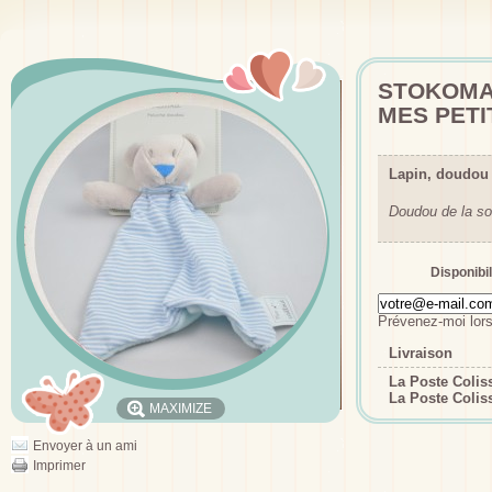
STOKOMAN
MES PETI
Lapin, doudo
Doudou de la so
Disponibil
Prévenez-moi lors
Livraison
La Poste Coli
La Poste Colis
MAXIMIZE
Envoyer à un ami
Imprimer