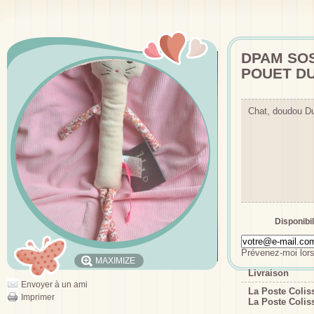
DPAM SOS
POUET DU
Chat, doudou D
Disponibil
Prévenez-moi lors
MAXIMIZE
Livraison
Envoyer à un ami
La Poste Coli
Imprimer
La Poste Colis