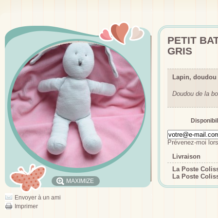
PETIT BA
GRIS
Lapin, doudou 
Doudou de la bo
Disponibil
Prévenez-moi lors
Livraison
La Poste Coli
La Poste Colis
MAXIMIZE
Envoyer à un ami
Imprimer