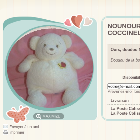
NOUNOUR
COCCINE
Ours, doudou 
Doudou de la bo
Disponibil
Prévenez-moi lors
Livraison
La Poste Coli
La Poste Colis
MAXIMIZE
Envoyer à un ami
Imprimer