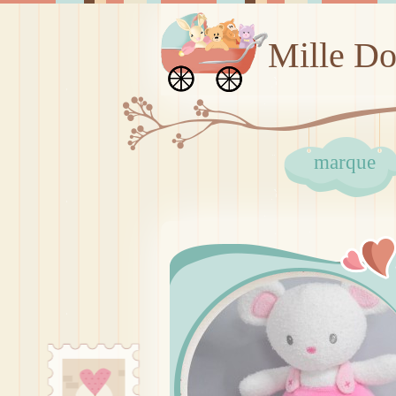
Mille D
marque