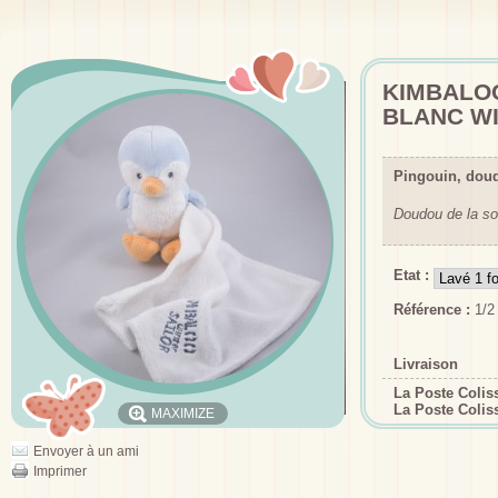
KIMBALO
BLANC WI
Pingouin, dou
Doudou de la so
Etat :
Référence :
1/2
Livraison
La Poste Coli
La Poste Colis
MAXIMIZE
Envoyer à un ami
Imprimer