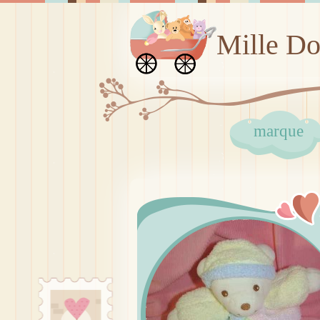
Mille D
marque