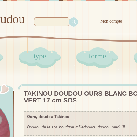
oudou
Mon compte
type
forme
TAKINOU DOUDOU OURS BLANC BO
VERT 17 cm SOS
Ours, doudou Takinou
Doudou de la sos boutique milledoudou doudou perdu!!!