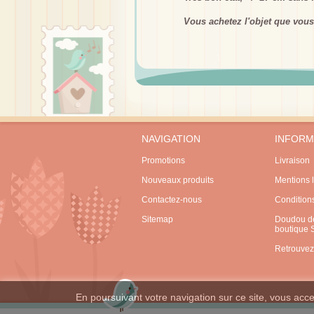
Vous achetez l'objet que vous
NAVIGATION
INFORM
Promotions
Livraison
Nouveaux produits
Mentions 
Contactez-nous
Condition
Sitemap
Doudou de
boutique
Retrouvez
En poursuivant votre navigation sur ce site, vous accep