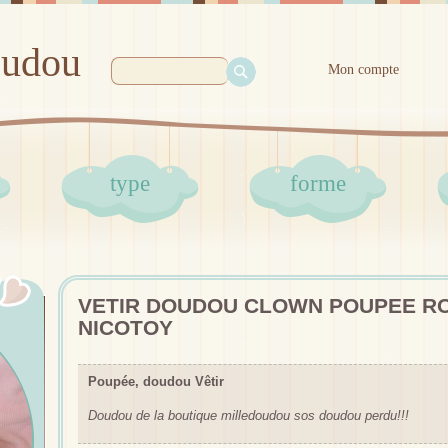
oudou
Mon compte
type
forme
VETIR DOUDOU CLOWN POUPEE RO
NICOTOY
Poupée, doudou Vêtir
Doudou de la boutique milledoudou sos doudou perdu!!!