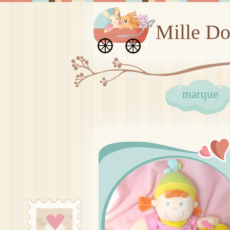
Mille D
marque