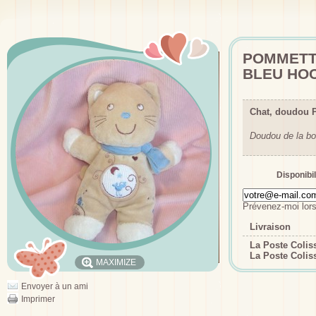
POMMETT
BLEU HO
Chat, doudou 
Doudou de la bo
Disponibil
Prévenez-moi lors
Livraison
La Poste Coli
La Poste Colis
MAXIMIZE
Envoyer à un ami
Imprimer