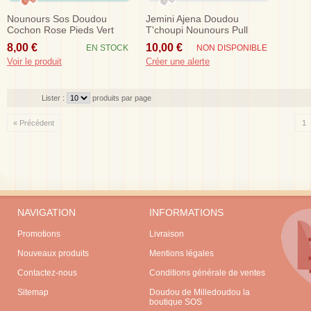
Nounours Sos Doudou
Jemini Ajena Doudou
Cochon Rose Pieds Vert
T'choupi Nounours Pull
Musical
Jaune Ab Pantalon Rouge
8,00 €
10,00 €
EN STOCK
NON DISPONIBLE
30 Cm
Voir le produit
Créer une alerte
Lister :
produits par page
« Précédent
1
NAVIGATION
INFORMATIONS
Promotions
Livraison
Nouveaux produits
Mentions légales
Contactez-nous
Conditions générale de ventes
Sitemap
Doudou de Milledoudou la
boutique SOS