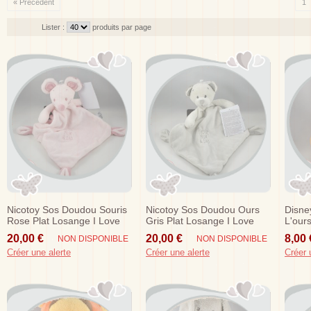
« Précédent
1
Lister :
produits par page
Nicotoy Sos Doudou Souris
Nicotoy Sos Doudou Ours
Disne
Rose Plat Losange I Love
Gris Plat Losange I Love
L'our
Mum Dad
Mum Dad
Disne
20,00 €
20,00 €
8,00 
NON DISPONIBLE
NON DISPONIBLE
Créer une alerte
Créer une alerte
Créer 