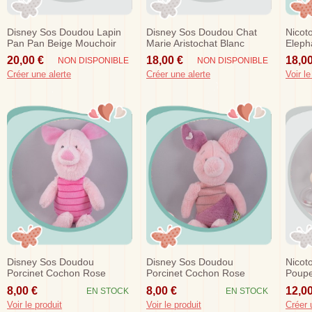
Disney Sos Doudou Lapin
Disney Sos Doudou Chat
Nicot
Pan Pan Beige Mouchoir
Marie Aristochat Blanc
Eleph
Blanc Rose Miss Bunny
Mouchoir Tigre Gris
Mouch
20,00 €
18,00 €
18,00
NON DISPONIBLE
NON DISPONIBLE
Coeur
Disne
Créer une alerte
Créer une alerte
Voir le
Disney Sos Doudou
Disney Sos Doudou
Nicot
Porcinet Cochon Rose
Porcinet Cochon Rose
Poupe
Violet Pastel 25 Cm
Violet Pastel Papillon 20 Cm
Eveil 
8,00 €
8,00 €
12,00
EN STOCK
EN STOCK
Voir le produit
Voir le produit
Créer 