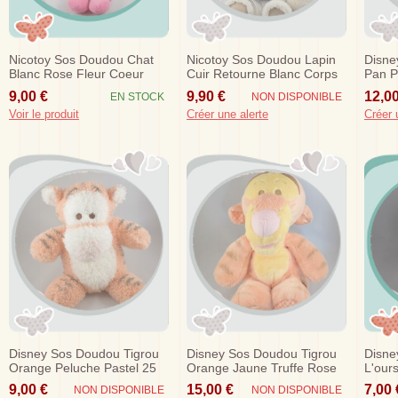
Nicotoy Sos Doudou Chat
Nicotoy Sos Doudou Lapin
Disne
Blanc Rose Fleur Coeur
Cuir Retourne Blanc Corps
Pan P
Cotele Bleu Eveil
9,00 €
9,90 €
12,00
EN STOCK
NON DISPONIBLE
Voir le produit
Créer une alerte
Créer 
Disney Sos Doudou Tigrou
Disney Sos Doudou Tigrou
Disne
Orange Peluche Pastel 25
Orange Jaune Truffe Rose
L'our
Cm
Nicotoy 26 Cm Vichy
Borde
9,00 €
15,00 €
7,00 
NON DISPONIBLE
NON DISPONIBLE