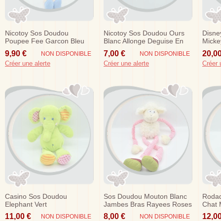
Nicotoy Sos Doudou
Nicotoy Sos Doudou Ours
Disne
Poupee Fee Garcon Bleu
Blanc Allonge Deguise En
Micke
Etoiles
Lapin Rose Fluorescent
Taupe
9,90 €
7,00 €
20,00
NON DISPONIBLE
NON DISPONIBLE
Musical
Créer une alerte
Créer une alerte
Créer 
Casino Sos Doudou
Sos Doudou Mouton Blanc
Roda
Elephant Vert
Jambes Bras Rayees Roses
Chat 
I Need You
Chine
11,00 €
8,00 €
12,00
NON DISPONIBLE
NON DISPONIBLE