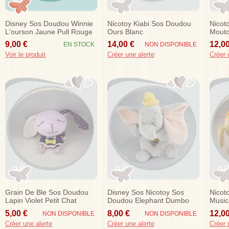
Disney Sos Doudou Winnie
Nicotoy Kiabi Sos Doudou
Nicot
L'ourson Jaune Pull Rouge
Ours Blanc
Mouto
Winnie The Pooh...
9,00 €
14,00 €
12,00
EN STOCK
NON DISPONIBLE
Voir le produit
Créer une alerte
Créer 
Grain De Ble Sos Doudou
Disney Sos Nicotoy Sos
Nicot
Lapin Violet Petit Chat
Doudou Elephant Dumbo
Music
Gris Hochet
Oran
5,00 €
8,00 €
12,00
NON DISPONIBLE
NON DISPONIBLE
Créer une alerte
Créer une alerte
Créer 