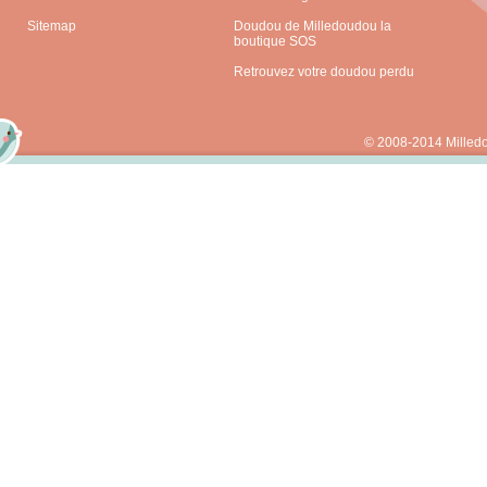
Sitemap
Doudou de Milledoudou la
boutique SOS
Retrouvez votre doudou perdu
© 2008-2014 Milled