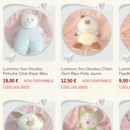
Luminou Sos Doudou
Luminou Sos Doudou Chien
Lumi
Peluche Chat Raye Bleu
Ours Bleu Poils Jaune
Papil
Jemini 30 Cm
Marron Jemini
Jaun
18,00 €
12,50 €
9,00 
NON DISPONIBLE
NON DISPONIBLE
Créer une alerte
Créer une alerte
Créer 