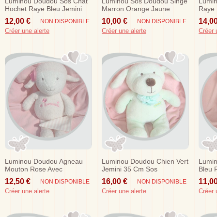
Luminou Doudou Sos Chat
Luminou Sos Doudou Singe
Lumin
Hochet Raye Bleu Jemini
Marron Orange Jaune
Raye 
12,00 €
10,00 €
14,00
NON DISPONIBLE
NON DISPONIBLE
Créer une alerte
Créer une alerte
Créer 
Luminou Doudou Agneau
Luminou Doudou Chien Vert
Lumin
Mouton Rose Avec
Jemini 35 Cm Sos
Bleu 
Mouchoir
12,50 €
16,00 €
11,00
NON DISPONIBLE
NON DISPONIBLE
Créer une alerte
Créer une alerte
Créer 