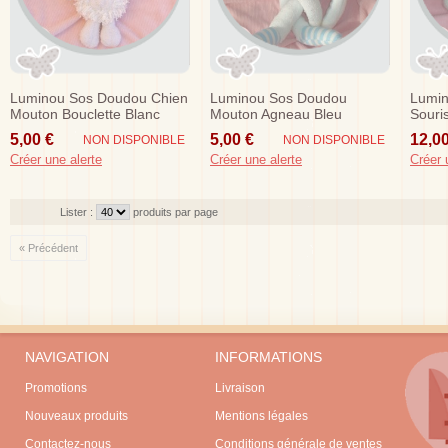
Luminou Sos Doudou Chien
Luminou Sos Doudou
Lumi
Mouton Bouclette Blanc
Mouton Agneau Bleu
Souri
Rose Jemini
Pyjama
Jemin
5,00 €
5,00 €
12,00
NON DISPONIBLE
NON DISPONIBLE
Créer une alerte
Créer une alerte
Créer 
Lister :
produits par page
« Précédent
NAVIGATION
INFORMATIONS
Promotions
Livraison
Nouveaux produits
Mentions légales
Contactez-nous
Conditions générale de ventes