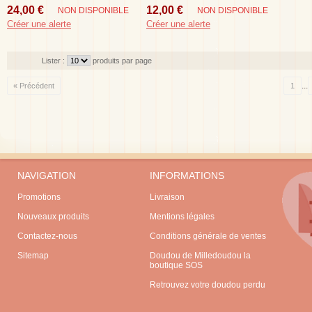
Cm
Accroche Tetine 11 Cm
24,00 €
12,00 €
NON DISPONIBLE
NON DISPONIBLE
Créer une alerte
Créer une alerte
Lister :
produits par page
...
« Précédent
1
NAVIGATION
INFORMATIONS
Promotions
Livraison
Nouveaux produits
Mentions légales
Contactez-nous
Conditions générale de ventes
Sitemap
Doudou de Milledoudou la
boutique SOS
Retrouvez votre doudou perdu