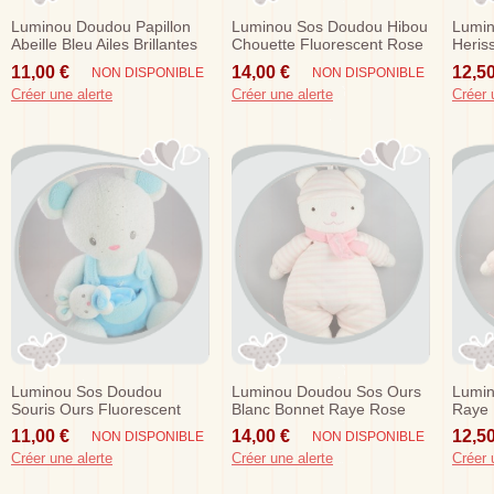
Luminou Doudou Papillon
Luminou Sos Doudou Hibou
Lumi
Abeille Bleu Ailes Brillantes
Chouette Fluorescent Rose
Heris
Sos
Blanc Booh 22 Cm
11,00 €
14,00 €
12,50
NON DISPONIBLE
NON DISPONIBLE
Créer une alerte
Créer une alerte
Créer 
Luminou Sos Doudou
Luminou Doudou Sos Ours
Lumin
Souris Ours Fluorescent
Blanc Bonnet Raye Rose
Raye 
Salopette Bleu
Echarpe Jemini
11,00 €
14,00 €
12,50
NON DISPONIBLE
NON DISPONIBLE
Créer une alerte
Créer une alerte
Créer 