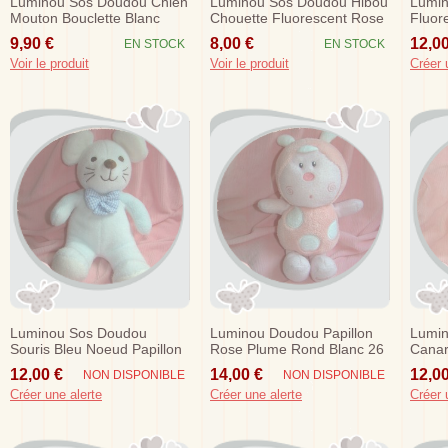
Luminou Sos Doudou Chien
Luminou Sos Doudou Hibou
Lumin
Mouton Bouclette Blanc
Chouette Fluorescent Rose
Fluor
Rose Brode Jemini 25 Cm
Blanc Booh
Mouch
9,90 €
8,00 €
12,00
EN STOCK
EN STOCK
Voir le produit
Voir le produit
Créer 
Luminou Sos Doudou
Luminou Doudou Papillon
Lumi
Souris Bleu Noeud Papillon
Rose Plume Rond Blanc 26
Canar
Jemini
Cm Sos
Jemin
12,00 €
14,00 €
12,00
NON DISPONIBLE
NON DISPONIBLE
Créer une alerte
Créer une alerte
Créer 