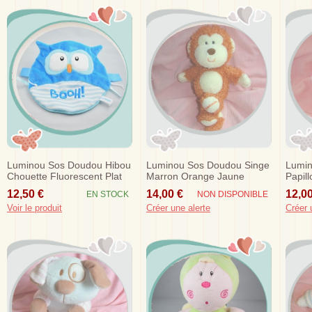
Luminou Sos Doudou Hibou
Luminou Sos Doudou Singe
Lumi
Chouette Fluorescent Plat
Marron Orange Jaune
Papil
Bleu Booh
Brode 25 Cm
Rose
12,50 €
14,00 €
12,00
EN STOCK
NON DISPONIBLE
Voir le produit
Créer une alerte
Créer 