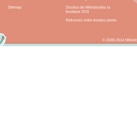
Sitemap
Doudou de Milledoudou la
boutique SOS
Retrouvez votre doudou perdu
© 2008-2014 Milled