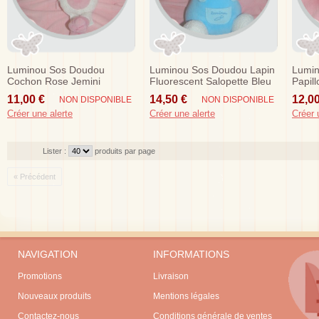
Luminou Sos Doudou
Luminou Sos Doudou Lapin
Lumi
Cochon Rose Jemini
Fluorescent Salopette Bleu
Papil
Brodee 26 Cm
Sos
Jaun
11,00 €
14,50 €
12,00
NON DISPONIBLE
NON DISPONIBLE
Créer une alerte
Créer une alerte
Créer 
Lister :
produits par page
« Précédent
NAVIGATION
INFORMATIONS
Promotions
Livraison
Nouveaux produits
Mentions légales
Contactez-nous
Conditions générale de ventes