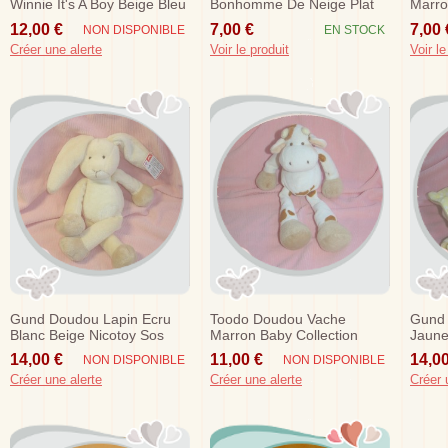
Winnie It's A Boy Beige Bleu
Bonhomme De Neige Plat
Marro
Blanc Echarpe Rose
12,00 €
7,00 €
7,00 
NON DISPONIBLE
EN STOCK
Créer une alerte
Voir le produit
Voir le
Gund Doudou Lapin Ecru
Toodo Doudou Vache
Gund
Blanc Beige Nicotoy Sos
Marron Baby Collection
Jaune
Billes Nicotoy
14,00 €
11,00 €
14,00
NON DISPONIBLE
NON DISPONIBLE
Créer une alerte
Créer une alerte
Créer 