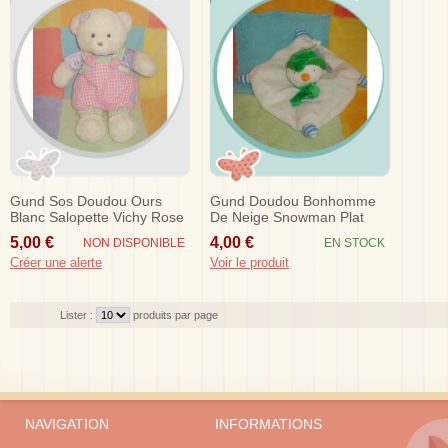
Gund Sos Doudou Ours
Gund Doudou Bonhomme
Blanc Salopette Vichy Rose
De Neige Snowman Plat
Blanc Neuf
5,00 €
4,00 €
NON DISPONIBLE
EN STOCK
Créer une alerte
Voir le produit
Lister :
produits par page
NAVIGATION
INFORMATIONS