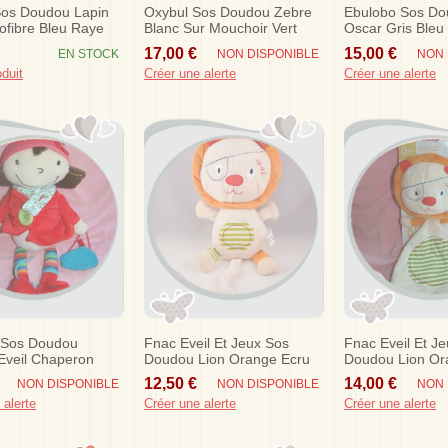
Sos Doudou Lapin
Oxybul Sos Doudou Zebre
Ebulobo Sos Do
rofibre Bleu Raye
Blanc Sur Mouchoir Vert
Oscar Gris Bleu
Jaune Rouge
Rouge
17,00 €
15,00 €
EN STOCK
NON DISPONIBLE
NON 
oduit
Créer une alerte
Créer une alerte
 Sos Doudou
Fnac Eveil Et Jeux Sos
Fnac Eveil Et J
Eveil Chaperon
Doudou Lion Orange Ecru
Doudou Lion Or
ac Bleu
Pat Pirate Musical Oxybul
Ecru Pat Pirate
12,50 €
14,00 €
NON DISPONIBLE
NON DISPONIBLE
NON 
 alerte
Créer une alerte
Créer une alerte