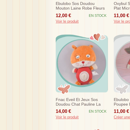
Ebulobo Sos Doudou
Oxybul 
Mouton Laine Robe Fleurs
Plat Mic
Dentition
12,00 €
11,00 €
EN STOCK
Voir le produit
Voir le pr
Fnac Eveil Et Jeux Sos
Ebulobo
Doudou Chat Pauline La
Poupee 
Coquine Orange Corps
Rouge S
14,00 €
11,00 €
EN STOCK
Rouge
Voir le produit
Créer une