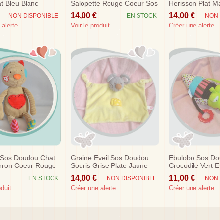
at Bleu Blanc
Salopette Rouge Coeur Sos
Herisson Plat M
Sos
Sos
14,00 €
14,00 €
NON DISPONIBLE
EN STOCK
NON 
 alerte
Voir le produit
Créer une alerte
 Sos Doudou Chat
Graine Eveil Sos Doudou
Ebulobo Sos D
rron Coeur Rouge
Souris Grise Plate Jaune
Crocodile Vert E
14,00 €
11,00 €
EN STOCK
NON DISPONIBLE
NON 
oduit
Créer une alerte
Créer une alerte