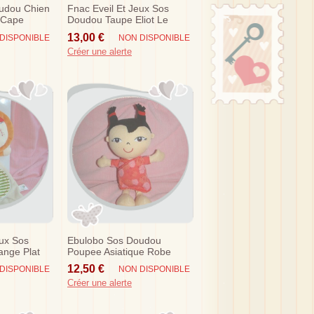
udou Chien
Fnac Eveil Et Jeux Sos
 Cape
Doudou Taupe Eliot Le
Pilote Marron Oxybul
13,00 €
DISPONIBLE
NON DISPONIBLE
Créer une alerte
eux Sos
Ebulobo Sos Doudou
ange Plat
Poupee Asiatique Robe
Rouge Fleur
12,50 €
DISPONIBLE
NON DISPONIBLE
Créer une alerte