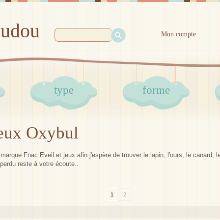
oudou
Mon compte
type
forme
jeux Oxybul
arque Fnac Eveil et jeux afin j'espère de trouver le lapin, l'ours, le canard, 
erdu reste à votre écoute..
1
2