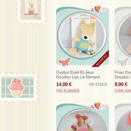
NOUVEAU
Oxybul Eveil Et Jeux
Fnac Eve
Doudou Leo Le Renard
Doudou 
Beige Salopette Bleue
Pat Pira
14,00 €
9,90 €
EN STOCK
Souris
Voir le produit
Créer une