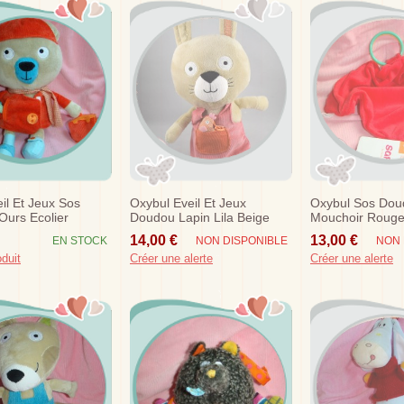
il Et Jeux Sos
Oxybul Eveil Et Jeux
Oxybul Sos Dou
urs Ecolier
Doudou Lapin Lila Beige
Mouchoir Roug
 Poisson Manteau
Robe Rose Poule
Anneau
14,00 €
13,00 €
EN STOCK
NON DISPONIBLE
NON 
oduit
Créer une alerte
Créer une alerte