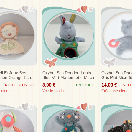
il Et Jeux Sos
Oxybul Sos Doudou Lapin
Oxybul Sos Dou
Lion Orange Ecru
Bleu Vert Marionnette Miroir
Gris Plat Microf
te Oxybul
Jaune Dentition
8,00 €
14,00 €
NON DISPONIBLE
EN STOCK
NON 
 alerte
Voir le produit
Créer une alerte