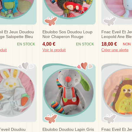
il Et Jeux Doudou
Ebulobo Sos Doudou Loup
Fnac Eveil Et J
ge Salopette Bleu
Noir Chaperon Rouge
Leopold Ane Ble
Musical
Rouge
4,00 €
18,00 €
EN STOCK
EN STOCK
NON 
oduit
Voir le produit
Créer une alerte
'eveil Doudou
Ebulobo Doudou Lapin Gris
Fnac Eveil Et J