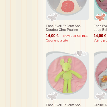
Fnac Eveil Et Jeux Sos
Fnac Eve
Doudou Chat Pauline
Loup Bei
Orange Plat Ecru Poisson
Souris
14,00 €
14,00 €
NON DISPONIBLE
Créer une alerte
Voir le pr
Fnac Eveil Et Jeux Sos
Graine D