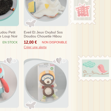
dou Petit
Eveil Et Jeux Oxybul Sos
 Loup Noir
Doudou Chouette Hibou
Plat Blanc Livre
12,00 €
EN STOCK
NON DISPONIBLE
Créer une alerte