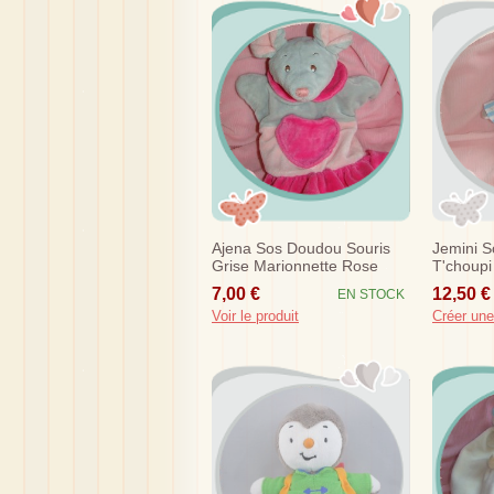
Ajena Sos Doudou Souris
Jemini 
Grise Marionnette Rose
T'choup
Poche
Raye Bla
7,00 €
12,50 €
EN STOCK
Voir le produit
Créer une