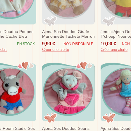
os Doudou Poupee
Ajena Sos Doudou Girafe
Jemini Ajena D
che Cache Bleu
Marionnette Tachete Marron
T'choupi Nounou
e Ecru
Ecru
Jaune Ab Panta
9,90 €
10,00 €
EN STOCK
NON DISPONIBLE
NON 
30 Cm
oduit
Créer une alerte
Créer une alerte
d Room Studio Sos
Ajena Sos Doudou Souris
Ajena Sos Dou