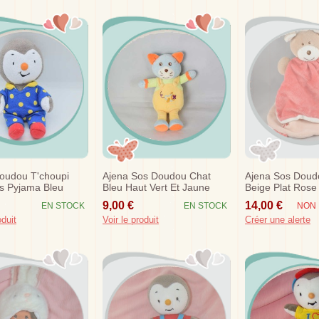
oudou T'choupi
Ajena Sos Doudou Chat
Ajena Sos Doud
s Pyjama Bleu
Bleu Haut Vert Et Jaune
Beige Plat Ros
Avion
Fleur
9,00 €
14,00 €
EN STOCK
EN STOCK
NON 
oduit
Voir le produit
Créer une alerte