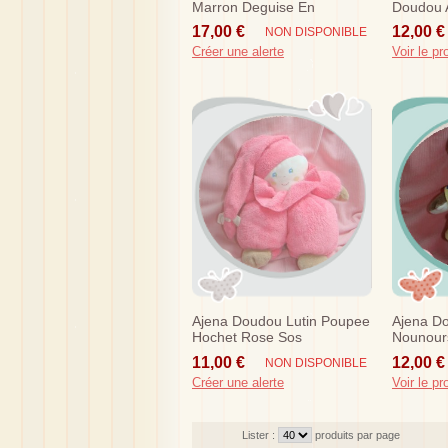
Marron Deguise En
Doudou A
Grenouille Verte
Nounour
17,00 €
12,00 €
NON DISPONIBLE
Créer une alerte
Voir le pr
Ajena Doudou Lutin Poupee
Ajena D
Hochet Rose Sos
Nounour
Sos
11,00 €
12,00 €
NON DISPONIBLE
Créer une alerte
Voir le pr
Lister :
produits par page