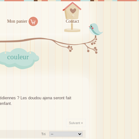
Mon panier
Contact
couleur
diennes ? Les doudou ajena seront fait
enfant.
Suivant »
Tri