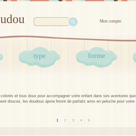
oudou
Mon compte
type
forme
olorés et tous doux pour accompagner votre enfant dans ses aventures quoti
ment douces, les doudous ajena feront de parfaits amis en peluche pour votre 
1
2
3
4
5