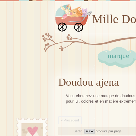
Mille D
marque
Doudou ajena
Vous cherchez une marque de doudous c
pour lui, colorés et en matière extrême
« Précédent
Lister :
produits par page