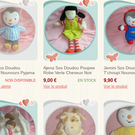
Sos Doudou
Ajena Sos Doudou Poupee
Jemini Sos Dou
i Nounours Pyjama
Robe Verte Cheveux Noir
T'choupi Nouno
nc Bleu
Raye Rouge
Salopette Bleu 
9,00 €
9,90 €
NON DISPONIBLE
EN STOCK
 alerte
Voir le produit
Voir le produit