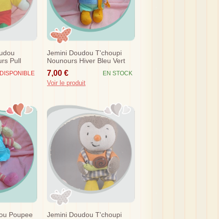
oudou
Jemini Doudou T'choupi
rs Pull
Nounours Hiver Bleu Vert
lon Rouge
Echarpe Orange
7,00 €
DISPONIBLE
EN STOCK
Voir le produit
dou Poupee
Jemini Doudou T'choupi