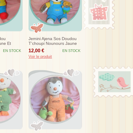
dou
Jemini Ajena Sos Doudou
une Et
T'choupi Nounours Jaune
asquette
Salopette Bleu 30 Cm
12,00 €
EN STOCK
EN STOCK
Voir le produit