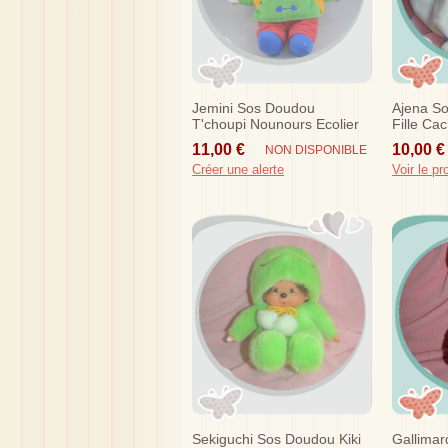
Jemini Sos Doudou
Ajena S
T'choupi Nounours Ecolier
Fille Ca
Cartable Vert Rouge
Turquois
11,00 €
10,00 €
NON DISPONIBLE
Créer une alerte
Voir le pr
Sekiguchi Sos Doudou Kiki
Gallimar