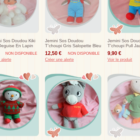
i Sos Doudou Kiki
Jemini Sos Doudou
Jemini Sos Dou
Deguise En Lapin
T'choupi Gris Salopette Bleu
T'choupi Pull Ja
20 Cm
Pantalon Bleu C
12,50 €
9,90 €
NON DISPONIBLE
NON DISPONIBLE
 alerte
Créer une alerte
Voir le produit