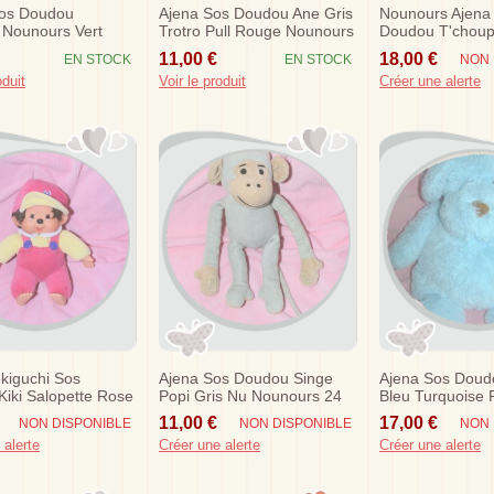
Sos Doudou
Ajena Sos Doudou Ane Gris
Nounours Ajena
 Nounours Vert
Trotro Pull Rouge Nounours
Doudou T'choup
oel Sapin
32 Cm
Vert Musical
11,00 €
18,00 €
EN STOCK
EN STOCK
NON 
oduit
Voir le produit
Créer une alerte
kiguchi Sos
Ajena Sos Doudou Singe
Ajena Sos Doud
iki Salopette Rose
Popi Gris Nu Nounours 24
Bleu Turquoise P
te Haut Jaune
Cm
11,00 €
17,00 €
NON DISPONIBLE
NON DISPONIBLE
NON 
 alerte
Créer une alerte
Créer une alerte