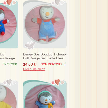
dou
Bengy Sos Doudou T'choupi
urs Rouge
Pull Rouge Salopette Bleu
Casquette
14,00 €
EN STOCK
NON DISPONIBLE
Créer une alerte