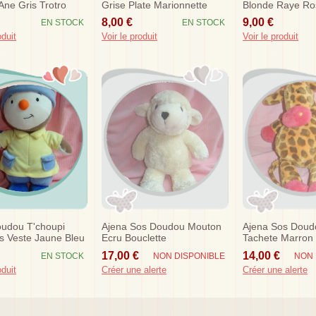
ne Gris Trotro
Grise Plate Marionnette
Blonde Raye Ro
s
Rose Chat
Bleu
8,00 €
9,00 €
EN STOCK
EN STOCK
oduit
Voir le produit
Voir le produit
oudou T'choupi
Ajena Sos Doudou Mouton
Ajena Sos Doud
s Veste Jaune Bleu
Ecru Bouclette
Tachete Marron
Rose
17,00 €
14,00 €
EN STOCK
NON DISPONIBLE
NON 
oduit
Créer une alerte
Créer une alerte