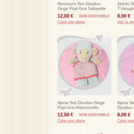
Nounours Sos Doudou
Jemini 
Singe Popi Gris Salopette
T'choupi
15 Cm
Rouge N
12,00 €
8,00 €
NON DISPONIBLE
Créer une alerte
Voir le pr
Ajena Sos Doudou Singe
Ajena Se
Popi Gris Marionnette
Doudou K
Casquet
12,50 €
8,00 €
NON DISPONIBLE
Créer une alerte
Créer une