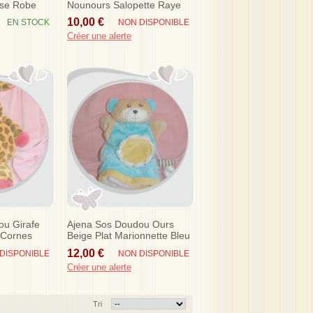
se Robe
Nounours Salopette Raye
Escargot
10,00 €
EN STOCK
NON DISPONIBLE
Créer une alerte
ou Girafe
Ajena Sos Doudou Ours
 Cornes
Beige Plat Marionnette Bleu
Fleur Jaune
12,00 €
DISPONIBLE
NON DISPONIBLE
Créer une alerte
Tri