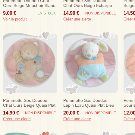
Pommette Doudou Chat
Pommette Sos Doudou
Pomme
Ours Beige Mouchoir Blanc
Chat Ours Beige Echarpe
Beige
Sos
Bleu Hochet
Foula
9,00 €
14,90 €
14,50
EN STOCK
NON DISPONIBLE
Voir le produit
Créer une alerte
Créer 
Pommette Sos Doudou
Pommette Sos Doudou
Pomm
Chat Ours Beige Quasi Plat
Lapin Ecru Quasi Plat Bleu
Souri
Echarpe Bleu
Orange 123
Rouge
14,90 €
20,00 €
12,00
NON DISPONIBLE
NON DISPONIBLE
Créer une alerte
Créer une alerte
Créer 