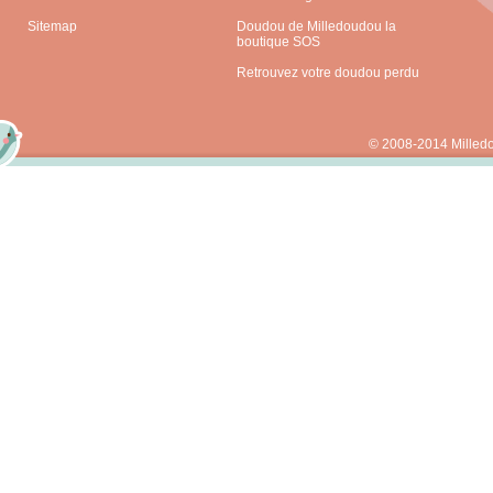
Sitemap
Doudou de Milledoudou la
boutique SOS
Retrouvez votre doudou perdu
© 2008-2014 Milled