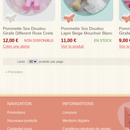
Pommette Sos Doudou
Pommette Sos Doudou
Pomm
Girafe Different Rose Crete
Lapin Beige Mouchoir Blanc
Girafe
Jaune
Rose
12,00 €
11,00 €
9,00 
NON DISPONIBLE
EN STOCK
Créer une alerte
Voir le produit
Voir le
Lister :
produits par page
« Précédent
NAVIGATION
INFORMATIONS
Promotions
Livraison
Nouveaux produits
Mentions légales
Contactez-nous
Conditions générale de ventes