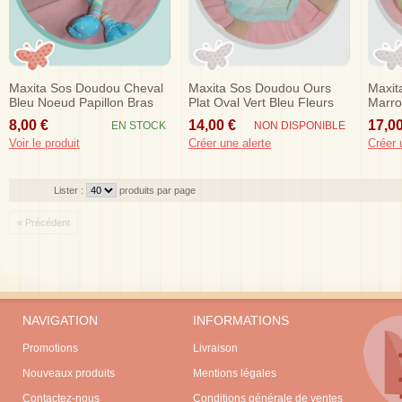
Maxita Sos Doudou Cheval
Maxita Sos Doudou Ours
Maxit
Bleu Noeud Papillon Bras
Plat Oval Vert Bleu Fleurs
Marro
Tissu Raye
Vert 
8,00 €
14,00 €
17,00
EN STOCK
NON DISPONIBLE
Voir le produit
Créer une alerte
Créer 
Lister :
produits par page
« Précédent
NAVIGATION
INFORMATIONS
Promotions
Livraison
Nouveaux produits
Mentions légales
Contactez-nous
Conditions générale de ventes