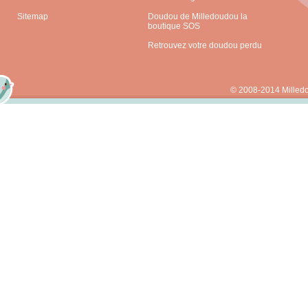
Sitemap
Doudou de Milledoudou la
boutique SOS
Retrouvez votre doudou perdu
© 2008-2014 Milled