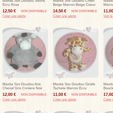
Maxita Sos Doudou Souris
Maxita Sos Doudou Chien
Maxit
Ecru Rose
Beige Marron Beige Coeur
Marro
12,50 €
14,50 €
11,00
NON DISPONIBLE
NON DISPONIBLE
Créer une alerte
Créer une alerte
Voir le
Maxita Sos Doudou Ane
Maxita Sos Doudou Girafe
Maxit
Cheval Gris Criniere Noir
Tachete Marron Ecru
Boucl
Ecusson
12,00 €
11,00 €
17,00
NON DISPONIBLE
NON DISPONIBLE
Créer une alerte
Créer une alerte
Créer 