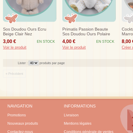
Sos Doudou Ours Ecru
Primatis Passion Beaute
Cockt
Beige Clair Nez
Sos Doudou Ours Polaire
Marro
Blanc Etoiles Or
3,00 €
4,00 €
8,00 
EN STOCK
EN STOCK
Voir le produit
Voir le produit
Créer 
Lister :
produits par page
« Précédent
NAVIGATION
INFORMATIONS
Promotions
Livraison
Nouveaux produits
Mentions légales
Contactez-nous
Conditions générale de ventes