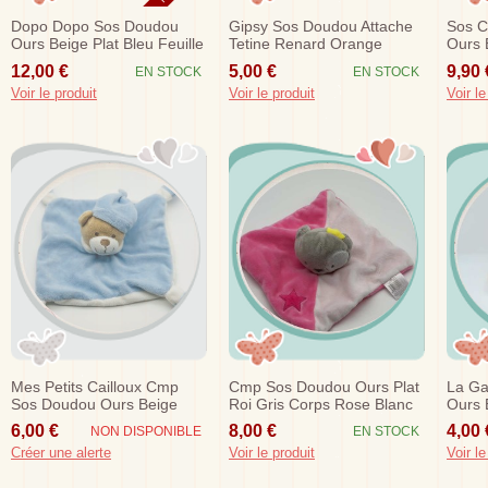
Dopo Dopo Sos Doudou
Gipsy Sos Doudou Attache
Sos C
Ours Beige Plat Bleu Feuille
Tetine Renard Orange
Ours 
Baguette
Lapin
12,00 €
5,00 €
9,90 
EN STOCK
EN STOCK
Voir le produit
Voir le produit
Voir le
Mes Petits Cailloux Cmp
Cmp Sos Doudou Ours Plat
La Ga
Sos Doudou Ours Beige
Roi Gris Corps Rose Blanc
Ours 
Corps Plat Bleu Blanc
Vichy
6,00 €
8,00 €
4,00 
NON DISPONIBLE
EN STOCK
Bonnet
Créer une alerte
Voir le produit
Voir le