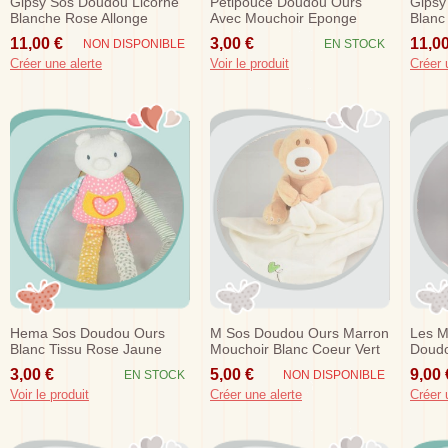
Gipsy Sos Doudou Licorne
Petipouce Doudou Ours
Gipsy
Blanche Rose Allonge
Avec Mouchoir Eponge
Blanc
11,00 €
3,00 €
11,00
NON DISPONIBLE
EN STOCK
Créer une alerte
Voir le produit
Créer 
Hema Sos Doudou Ours
M Sos Doudou Ours Marron
Les M
Blanc Tissu Rose Jaune
Mouchoir Blanc Coeur Vert
Doudo
Grand Bras
Roya Brands
Poche
3,00 €
5,00 €
9,00 
EN STOCK
NON DISPONIBLE
Voir le produit
Créer une alerte
Créer 