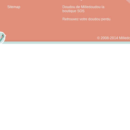
Sitemap
Doudou de Milledoudou la
boutique SOS
Retrouvez votre doudou perdu
© 2008-2014 Milled