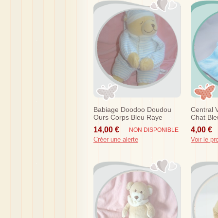
Babiage Doodoo Doudou
Central 
Ours Corps Bleu Raye
Chat Ble
Tummy Sleep
Sos
14,00 €
4,00 €
NON DISPONIBLE
Créer une alerte
Voir le pr