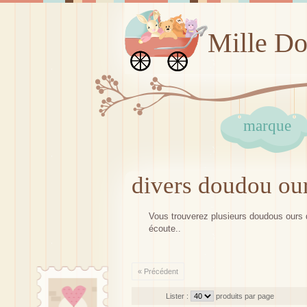
Mille D
marque
divers doudou ou
Vous trouverez plusieurs doudous ours 
écoute..
« Précédent
Lister :
produits par page