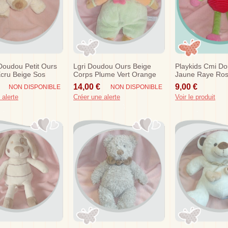
Doudou Petit Ours
Lgri Doudou Ours Beige
Playkids Cmi D
Ecru Beige Sos
Corps Plume Vert Orange
Jaune Raye Ro
P'tit Bout Sos
Vert Sos
14,00 €
9,00 €
NON DISPONIBLE
NON DISPONIBLE
 alerte
Créer une alerte
Voir le produit