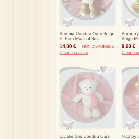
Bambia Doudou Ours Beige
Burberr
Et Ecru Musical Sos
Beige Ma
2008
14,00 €
9,00 €
NON DISPONIBLE
Créer une alerte
Créer une
L.dake Sos Doudou Ours
Nicotoy