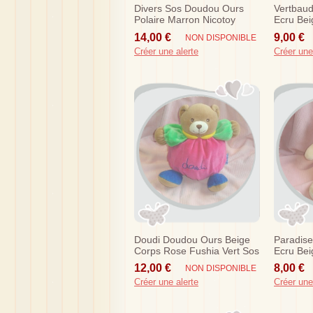
Divers Sos Doudou Ours
Vertbau
Polaire Marron Nicotoy
Ecru Bei
14,00 €
9,00 €
NON DISPONIBLE
Créer une alerte
Créer une
Doudi Doudou Ours Beige
Paradis
Corps Rose Fushia Vert Sos
Ecru Bei
12,00 €
8,00 €
NON DISPONIBLE
Créer une alerte
Créer une