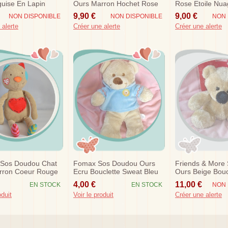
uise En Lapin
Ours Marron Hochet Rose
Rose Etoile Nu
0 Cm
Etoiles Sos
9,90 €
9,00 €
NON DISPONIBLE
NON DISPONIBLE
NON 
 alerte
Créer une alerte
Créer une alerte
 Sos Doudou Chat
Fomax Sos Doudou Ours
Friends & More
rron Coeur Rouge
Ecru Bouclette Sweat Bleu
Ours Beige Bouc
Marron 9
4,00 €
11,00 €
EN STOCK
EN STOCK
NON 
oduit
Voir le produit
Créer une alerte