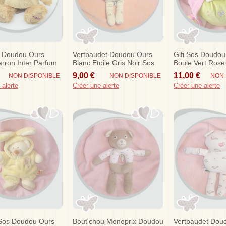
y Doudou Ours
Vertbaudet Doudou Ours
Gifi Sos Doudou
rron Inter Parfum
Blanc Etoile Gris Noir Sos
Boule Vert Rose 
9,00 €
11,00 €
NON DISPONIBLE
NON DISPONIBLE
NON 
 alerte
Créer une alerte
Créer une alerte
 Sos Doudou Ours
Bout'chou Monoprix Doudou
Vertbaudet Dou