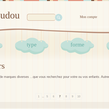
oudou
Mon compte
type
forme
rs
de marques diverses ...que vous recherchez pour votre ou vos enfants. Autr
...
1
5
6
7
8
9
10