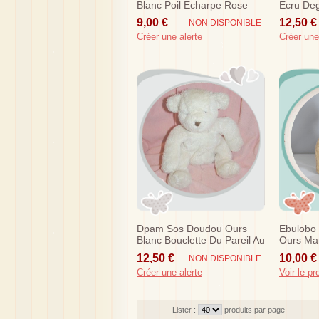
Blanc Poil Echarpe Rose
Ecru Deg
Jaune 2
9,00 €
12,50 €
NON DISPONIBLE
Créer une alerte
Créer une
Dpam Sos Doudou Ours
Ebulobo
Blanc Bouclette Du Pareil Au
Ours Ma
Meme
12,50 €
10,00 €
NON DISPONIBLE
Créer une alerte
Voir le pr
Lister :
produits par page