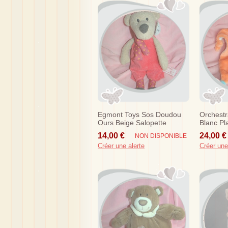
Egmont Toys Sos Doudou
Orchest
Ours Beige Salopette
Blanc Pl
Rouge Echarpe Nathan
Gris
14,00 €
24,00 €
NON DISPONIBLE
Créer une alerte
Créer une