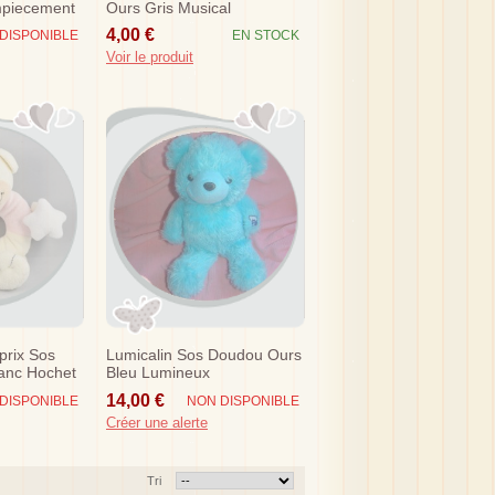
mpiecement
Ours Gris Musical
ang
4,00 €
DISPONIBLE
EN STOCK
Voir le produit
prix Sos
Lumicalin Sos Doudou Ours
anc Hochet
Bleu Lumineux
s
14,00 €
DISPONIBLE
NON DISPONIBLE
Créer une alerte
Tri