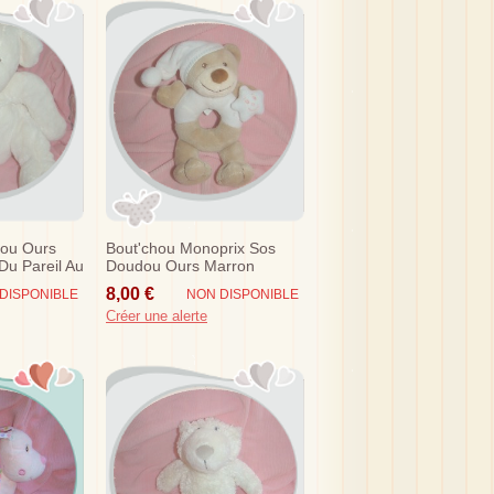
ou Ours
Bout'chou Monoprix Sos
Du Pareil Au
Doudou Ours Marron
Hochet Rose Etoiles Raye
8,00 €
DISPONIBLE
NON DISPONIBLE
Créer une alerte