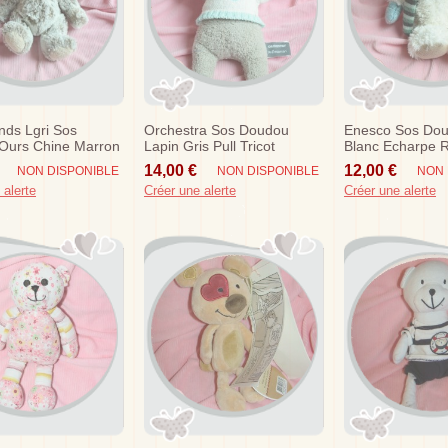
ends Lgri Sos
Orchestra Sos Doudou
Enesco Sos Do
Ours Chine Marron
Lapin Gris Pull Tricot
Blanc Echarpe R
Musical
Bleu
14,00 €
12,00 €
NON DISPONIBLE
NON DISPONIBLE
NON 
 alerte
Créer une alerte
Créer une alerte