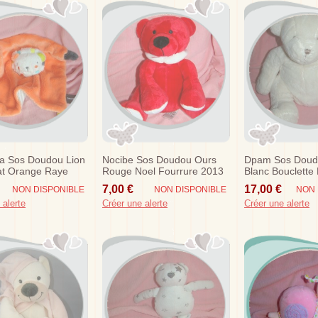
ra Sos Doudou Lion
Nocibe Sos Doudou Ours
Dpam Sos Doud
at Orange Raye
Rouge Noel Fourrure 2013
Blanc Bouclette 
Flocon
Meme 40 Cm
7,00 €
17,00 €
NON DISPONIBLE
NON DISPONIBLE
NON 
 alerte
Créer une alerte
Créer une alerte