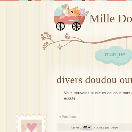
Mille D
marque
divers doudou ou
Vous trouverez plusieurs doudous ours 
écoute..
« Précédent
Lister :
produits par page