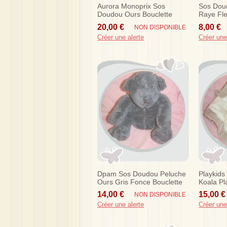
Aurora Monoprix Sos
Sos Dou
Doudou Ours Bouclette
Raye Fle
Beige Marron
Jaune
20,00 €
8,00 €
NON DISPONIBLE
Créer une alerte
Créer une
Dpam Sos Doudou Peluche
Playkid
Ours Gris Fonce Bouclette
Koala Pla
Du Pareil Au Meme
14,00 €
15,00 €
NON DISPONIBLE
Créer une alerte
Créer une