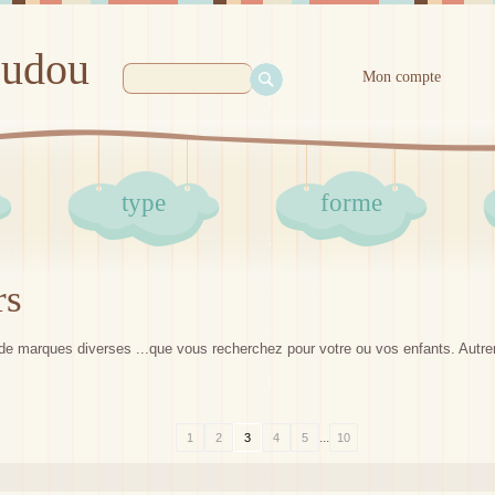
oudou
Mon compte
type
forme
rs
de marques diverses ...que vous recherchez pour votre ou vos enfants. Autr
...
1
2
3
4
5
10