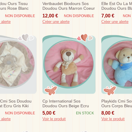
dou Ours Tissu
Vertbaudet Biodours Sos
Elle Est Ou La 
urs Rose Blanc
Doudou Ours Marron Coeur
Doudou Ours Bl
Rouge
Bleu
12,00 €
7,00 €
NON DISPONIBLE
NON DISPONIBLE
NON 
 alerte
Créer une alerte
Créer une alerte
s Cmi Sos Doudou
Cp International Sos
Playkids Cmi S
t Ecru Gris Kiki
Doudou Ours Beige Ecru
Ours Corps Bleu
Echarpe Kaki 20 Cm
Fleur Hochet
5,00 €
8,00 €
NON DISPONIBLE
EN STOCK
 alerte
Voir le produit
Voir le produit