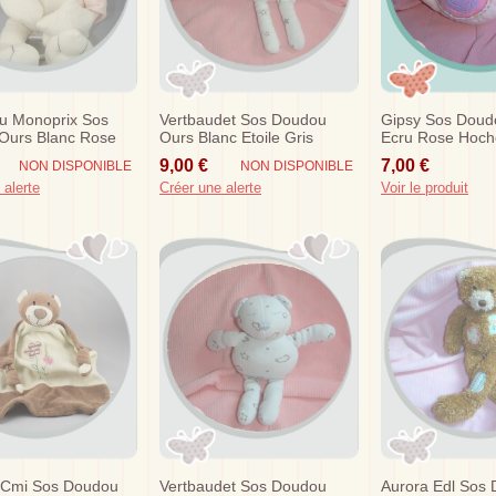
u Monoprix Sos
Vertbaudet Sos Doudou
Gipsy Sos Doud
Ours Blanc Rose
Ours Blanc Etoile Gris
Ecru Rose Hoch
les Musical
9,00 €
7,00 €
NON DISPONIBLE
NON DISPONIBLE
 alerte
Créer une alerte
Voir le produit
s Cmi Sos Doudou
Vertbaudet Sos Doudou
Aurora Edl Sos