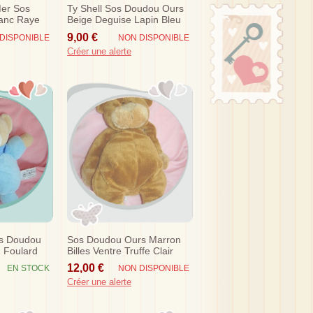
Mer Sos
Ty Shell Sos Doudou Ours
anc Raye
Beige Deguise Lapin Bleu
Nicotoy
9,00 €
DISPONIBLE
NON DISPONIBLE
Créer une alerte
os Doudou
Sos Doudou Ours Marron
 Foulard
Billes Ventre Truffe Clair
12,00 €
EN STOCK
NON DISPONIBLE
Créer une alerte