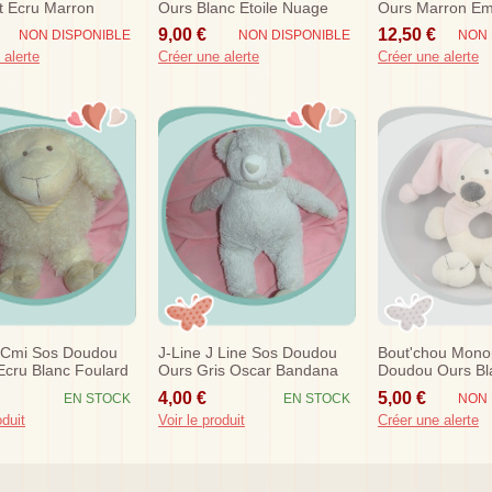
t Ecru Marron
Ours Blanc Etoile Nuage
Ours Marron E
 Fleurs Calin
Gris Truffe Bleu
Tissu Gangly G
9,00 €
12,50 €
NON DISPONIBLE
NON DISPONIBLE
NON 
 alerte
Créer une alerte
Créer une alerte
s Cmi Sos Doudou
J-Line J Line Sos Doudou
Bout'chou Mono
cru Blanc Foulard
Ours Gris Oscar Bandana
Doudou Ours Bl
ige
Rose Gris Etoile
4,00 €
5,00 €
EN STOCK
EN STOCK
NON 
oduit
Voir le produit
Créer une alerte