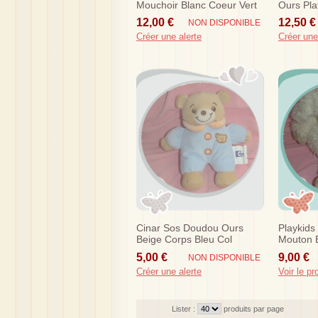
Mouchoir Blanc Coeur Vert
Ours Pla
Roya Brands
Chocolat
12,00 €
12,50 €
NON DISPONIBLE
Créer une alerte
Créer une
Cinar Sos Doudou Ours
Playkid
Beige Corps Bleu Col
Mouton E
Orange
Raye Be
5,00 €
9,00 €
NON DISPONIBLE
Créer une alerte
Voir le pr
Lister :
produits par page