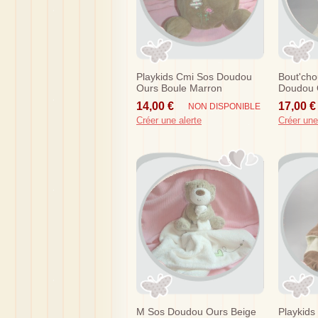
Playkids Cmi Sos Doudou
Bout'cho
Ours Boule Marron
Doudou 
Chocolat Fleurs
Gris Etoi
14,00 €
17,00 €
NON DISPONIBLE
Créer une alerte
Créer une
M Sos Doudou Ours Beige
Playkid