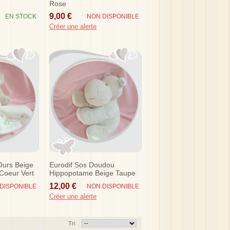
Rose
9,00 €
EN STOCK
NON DISPONIBLE
Créer une alerte
urs Beige
Eurodif Sos Doudou
Coeur Vert
Hippopotame Beige Taupe
Babidou
12,00 €
DISPONIBLE
NON DISPONIBLE
Créer une alerte
Tri