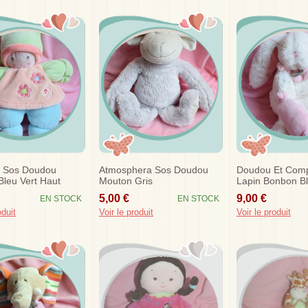
r Sos Doudou
Atmosphera Sos Doudou
Doudou Et Com
leu Vert Haut
Mouton Gris
Lapin Bonbon B
Fleurs
Eveil Hochet
5,00 €
9,00 €
EN STOCK
EN STOCK
oduit
Voir le produit
Voir le produit