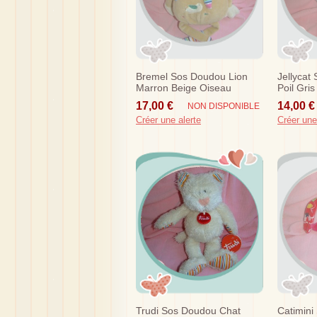
Bremel Sos Doudou Lion
Jellycat
Marron Beige Oiseau
Poil Gris
Echarpe Rayee
17,00 €
14,00 €
NON DISPONIBLE
Créer une alerte
Créer une
Trudi Sos Doudou Chat
Catimini