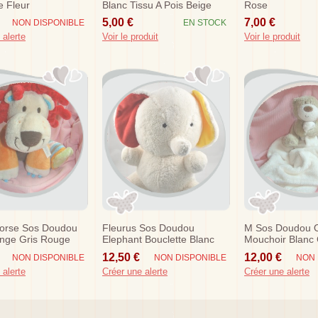
e Fleur
Blanc Tissu A Pois Beige
Rose
Pediatril
5,00 €
7,00 €
NON DISPONIBLE
EN STOCK
 alerte
Voir le produit
Voir le produit
orse Sos Doudou
Fleurus Sos Doudou
M Sos Doudou O
ange Gris Rouge
Elephant Bouclette Blanc
Mouchoir Blanc 
Papoum Jaune Rouge
Roya Brands
12,50 €
12,00 €
NON DISPONIBLE
NON DISPONIBLE
NON 
 alerte
Créer une alerte
Créer une alerte