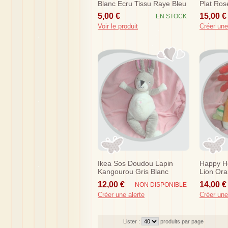
Blanc Ecru Tissu Raye Bleu
Plat Ros
Orange
5,00 €
15,00 €
EN STOCK
Voir le produit
Créer une
Ikea Sos Doudou Lapin
Happy H
Kangourou Gris Blanc
Lion Or
Oreille Rose
Laine
12,00 €
14,00 €
NON DISPONIBLE
Créer une alerte
Créer une
Lister :
produits par page