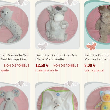
det Rousselle Sos
Dani Sos Doudou Ane Gris
Ksd Sos Doudo
hat Allonge Gris
Chine Marionnette
Marron Taupe E
r
Grise
12,50 €
8,00 €
NON DISPONIBLE
NON DISPONIBLE
 alerte
Créer une alerte
Voir le produit