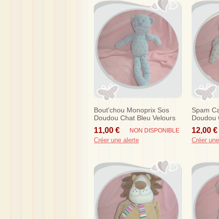
Bout'chou Monoprix Sos
Spam Ca
Doudou Chat Bleu Velours
Doudou C
Etoiles Nez Bleu
Point Noi
11,00 €
12,00 €
NON DISPONIBLE
Créer une alerte
Créer une