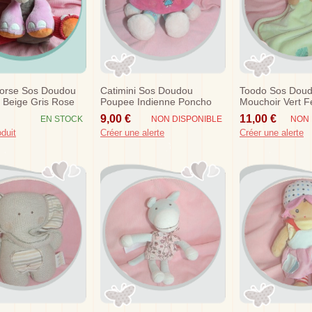
orse Sos Doudou
Catimini Sos Doudou
Toodo Sos Doud
 Beige Gris Rose
Poupee Indienne Poncho
Mouchoir Vert Fe
Rose Corps Bleu
9,00 €
11,00 €
EN STOCK
NON DISPONIBLE
NON 
oduit
Créer une alerte
Créer une alerte