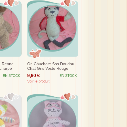
u Renne
On Chuchote Sos Doudou
charpe
Chat Gris Veste Rouge
9,90 €
EN STOCK
EN STOCK
Voir le produit