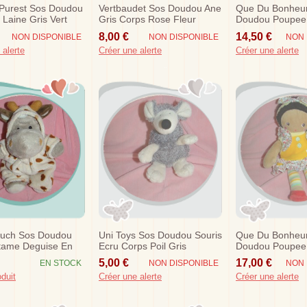
 Purest Sos Doudou
Vertbaudet Sos Doudou Ane
Que Du Bonheu
 Laine Gris Vert
Gris Corps Rose Fleur
Doudou Poupee
Noeud
Robe Rose Tissu
8,00 €
14,50 €
NON DISPONIBLE
NON DISPONIBLE
NON 
Bleu
 alerte
Créer une alerte
Créer une alerte
luch Sos Doudou
Uni Toys Sos Doudou Souris
Que Du Bonheu
tame Deguise En
Ecru Corps Poil Gris
Doudou Poupee
Robe Orange Fl
5,00 €
17,00 €
EN STOCK
NON DISPONIBLE
NON 
oduit
Créer une alerte
Créer une alerte