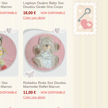
r Sos
Logitoys Ouatoo Baby Sos
 Marron
Doudou Girafe Gris Corps
 A Pois
Bleu Etiquettes Nicotoy
18,00 €
DISPONIBLE
NON DISPONIBLE
Créer une alerte
r Sos
Rodadou Roda Sos Doudou
 Marron
Marmotte Reflet Marron
eur
Gris Chine
11,00 €
DISPONIBLE
NON DISPONIBLE
Créer une alerte