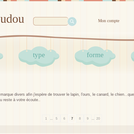
oudou
Mon compte
type
forme
arque divers afin j'espère de trouver le lapin, l'ours, le canard, le chien...q
 reste à votre écoute..
...
...
1
5
6
7
8
9
20