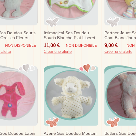
 Sos Doudou Souris
Itslmagical Sos Doudou
Partner Jouet 
 Oreilles Fleurs
Souris Blanche Plat Liseret
Chat Blanc Jaun
Vert Poussin Kiconico
Bleu Raye
11,00 €
9,00 €
NON DISPONIBLE
NON DISPONIBLE
NON 
 alerte
Créer une alerte
Créer une alerte
 Sos Doudou Lapin
Avene Sos Doudou Mouton
Butlers Sos Do