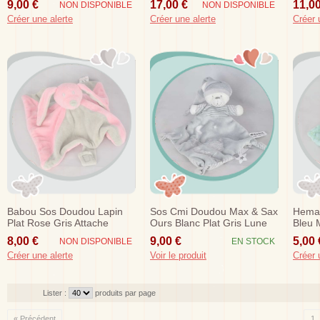
9,00 €
17,00 €
11,00
NON DISPONIBLE
NON DISPONIBLE
Créer une alerte
Créer une alerte
Créer 
Babou Sos Doudou Lapin
Sos Cmi Doudou Max & Sax
Hema
Plat Rose Gris Attache
Ours Blanc Plat Gris Lune
Bleu 
Tetine
Etoiles
8,00 €
9,00 €
5,00 
NON DISPONIBLE
EN STOCK
Créer une alerte
Voir le produit
Créer 
Lister :
produits par page
« Précédent
1