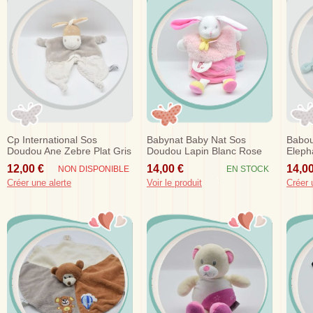
Cp International Sos
Babynat Baby Nat Sos
Babo
Doudou Ane Zebre Plat Gris
Doudou Lapin Blanc Rose
Elepha
Taupe Raye
Marionnette F Douillettes
12,00 €
14,00 €
14,00
NON DISPONIBLE
EN STOCK
Créer une alerte
Voir le produit
Créer 