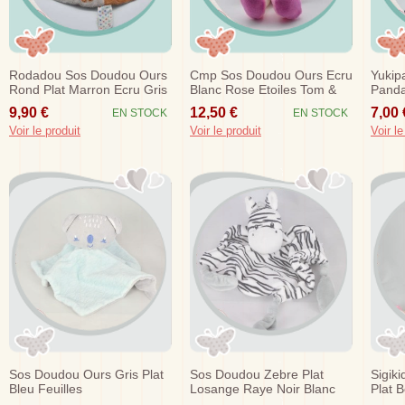
Rodadou Sos Doudou Ours
Cmp Sos Doudou Ours Ecru
Yukip
Rond Plat Marron Ecru Gris
Blanc Rose Etoiles Tom &
Panda
Mongolfiere
Zoe
Noeu
9,90 €
12,50 €
7,00 
EN STOCK
EN STOCK
Voir le produit
Voir le produit
Voir le
Sos Doudou Ours Gris Plat
Sos Doudou Zebre Plat
Sigik
Bleu Feuilles
Losange Raye Noir Blanc
Plat 