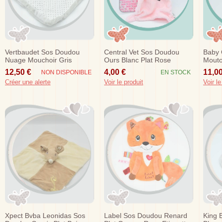
Vertbaudet Sos Doudou
Central Vet Sos Doudou
Baby 
Nuage Mouchoir Gris
Ours Blanc Plat Rose
Mouto
Soleil
12,50 €
4,00 €
11,00
NON DISPONIBLE
EN STOCK
Créer une alerte
Voir le produit
Voir le
Xpect Bvba Leonidas Sos
Label Sos Doudou Renard
King 