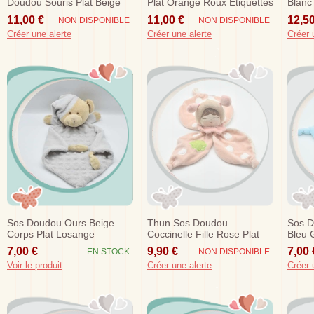
Doudou Souris Plat Beige
Plat Orange Roux Etiquettes
Blanc
Ecru
11,00 €
11,00 €
12,50
NON DISPONIBLE
NON DISPONIBLE
Créer une alerte
Créer une alerte
Créer 
Sos Doudou Ours Beige
Thun Sos Doudou
Sos D
Corps Plat Losange
Coccinelle Fille Rose Plat
Bleu 
Blanc/gris Relief
Trefle
Rock
7,00 €
9,90 €
7,00 
EN STOCK
NON DISPONIBLE
Voir le produit
Créer une alerte
Créer 