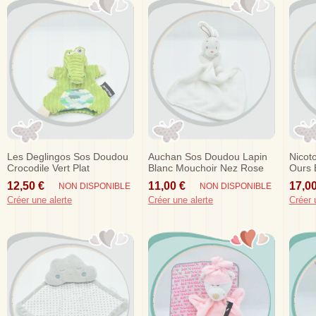
Les Deglingos Sos Doudou
Auchan Sos Doudou Lapin
Nicot
Crocodile Vert Plat
Blanc Mouchoir Nez Rose
Ours 
Marionnette
Lapin
12,50 €
11,00 €
17,00
NON DISPONIBLE
NON DISPONIBLE
Créer une alerte
Créer une alerte
Créer 