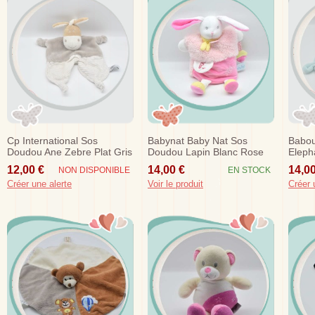
Cp International Sos
Babynat Baby Nat Sos
Babo
Doudou Ane Zebre Plat Gris
Doudou Lapin Blanc Rose
Elepha
Taupe Raye
Marionnette F Douillettes
12,00 €
14,00 €
14,00
NON DISPONIBLE
EN STOCK
Créer une alerte
Voir le produit
Créer 