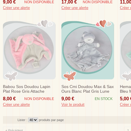
9,00 €
17,00 €
11,00
NON DISPONIBLE
NON DISPONIBLE
Créer une alerte
Créer une alerte
Créer 
Babou Sos Doudou Lapin
Sos Cmi Doudou Max & Sax
Hema
Plat Rose Gris Attache
Ours Blanc Plat Gris Lune
Bleu 
Tetine
Etoiles
8,00 €
9,00 €
5,00 
NON DISPONIBLE
EN STOCK
Créer une alerte
Voir le produit
Créer 
Lister :
produits par page
« Précédent
1