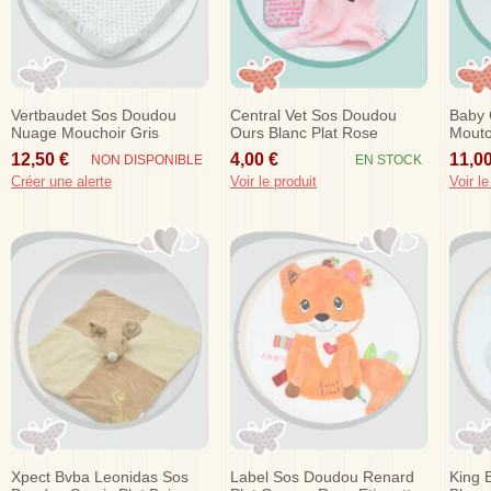
Vertbaudet Sos Doudou
Central Vet Sos Doudou
Baby 
Nuage Mouchoir Gris
Ours Blanc Plat Rose
Mouto
Soleil
12,50 €
4,00 €
11,00
NON DISPONIBLE
EN STOCK
Créer une alerte
Voir le produit
Voir le
Xpect Bvba Leonidas Sos
Label Sos Doudou Renard
King 