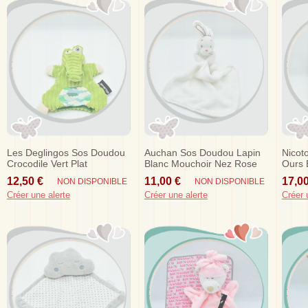
Les Deglingos Sos Doudou
Auchan Sos Doudou Lapin
Nicot
Crocodile Vert Plat
Blanc Mouchoir Nez Rose
Ours 
Marionnette
Lapin
12,50 €
11,00 €
17,00
NON DISPONIBLE
NON DISPONIBLE
Créer une alerte
Créer une alerte
Créer 