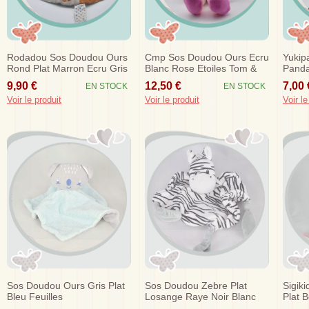
Rodadou Sos Doudou Ours
Cmp Sos Doudou Ours Ecru
Yukip
Rond Plat Marron Ecru Gris
Blanc Rose Etoiles Tom &
Panda
Mongolfiere
Zoe
Noeu
9,90 €
12,50 €
7,00 
EN STOCK
EN STOCK
Voir le produit
Voir le produit
Voir le
Sos Doudou Ours Gris Plat
Sos Doudou Zebre Plat
Sigik
Bleu Feuilles
Losange Raye Noir Blanc
Plat 