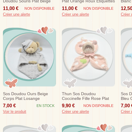
Doudou Souris Plat Beige
Plat Orange Roux Etiquettes
Blanc
Ecru
11,00 €
11,00 €
12,50
NON DISPONIBLE
NON DISPONIBLE
Créer une alerte
Créer une alerte
Créer 
Sos Doudou Ours Beige
Thun Sos Doudou
Sos D
Corps Plat Losange
Coccinelle Fille Rose Plat
Bleu 
Blanc/gris Relief
Trefle
Rock
7,00 €
9,90 €
7,00 
EN STOCK
NON DISPONIBLE
Voir le produit
Créer une alerte
Créer 