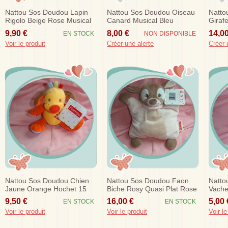
Nattou Sos Doudou Lapin
Nattou Sos Doudou Oiseau
Natto
Rigolo Beige Rose Musical
Canard Musical Bleu
Giraf
26 Cm
Orange Abeille
Orang
9,90 €
8,00 €
14,00
EN STOCK
NON DISPONIBLE
Voir le produit
Créer une alerte
Créer 
Nattou Sos Doudou Chien
Nattou Sos Doudou Faon
Natto
Jaune Orange Hochet 15
Biche Rosy Quasi Plat Rose
Vache
Cm
Marron
Rond
9,50 €
16,00 €
5,00 
EN STOCK
EN STOCK
Voir le produit
Voir le produit
Voir le