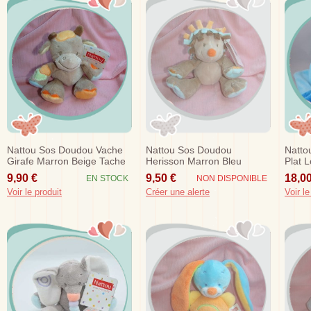
Nattou Sos Doudou Vache
Nattou Sos Doudou
Natto
Girafe Marron Beige Tache
Herisson Marron Bleu
Plat 
Orange Hochet 15 Cm
Hochet 16 Cm
Tetine
9,90 €
9,50 €
18,00
EN STOCK
NON DISPONIBLE
Voir le produit
Créer une alerte
Voir le