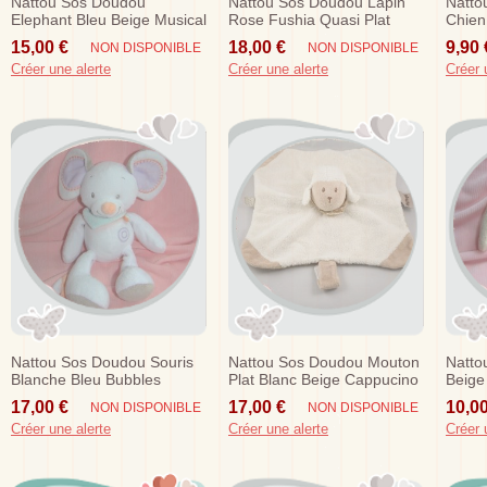
Nattou Sos Doudou
Nattou Sos Doudou Lapin
Natto
Elephant Bleu Beige Musical
Rose Fushia Quasi Plat
Chien
Noeud
Pouet
15,00 €
18,00 €
9,90 
NON DISPONIBLE
NON DISPONIBLE
Créer une alerte
Créer une alerte
Créer 
Nattou Sos Doudou Souris
Nattou Sos Doudou Mouton
Natto
Blanche Bleu Bubbles
Plat Blanc Beige Cappucino
Beige
Musical
Attache Tetine
Oran
17,00 €
17,00 €
10,00
NON DISPONIBLE
NON DISPONIBLE
Créer une alerte
Créer une alerte
Créer 