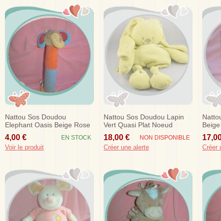
Nattou Sos Doudou
Nattou Sos Doudou Lapin
Natto
Elephant Oasis Beige Rose
Vert Quasi Plat Noeud
Beige
Bleu Baton Hochet
4,00 €
18,00 €
17,00
EN STOCK
NON DISPONIBLE
Voir le produit
Créer une alerte
Créer 