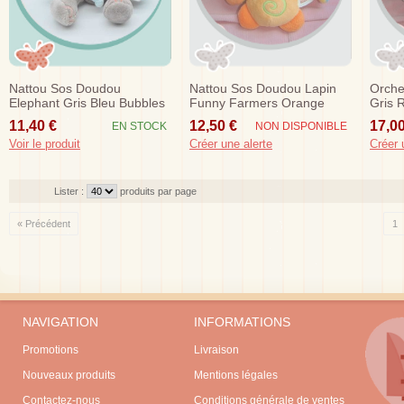
Nattou Sos Doudou
Nattou Sos Doudou Lapin
Orche
Elephant Gris Bleu Bubbles
Funny Farmers Orange
Gris 
Hochet 15 Cm
Bleu Hochet
Ventr
11,40 €
12,50 €
17,00
EN STOCK
NON DISPONIBLE
Voir le produit
Créer une alerte
Créer 
Lister :
produits par page
« Précédent
1
NAVIGATION
INFORMATIONS
Promotions
Livraison
Nouveaux produits
Mentions légales
Contactez-nous
Conditions générale de ventes