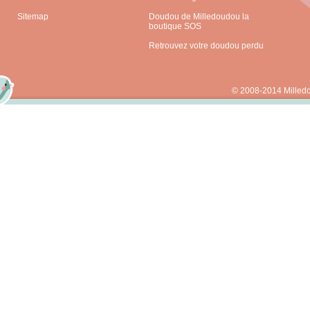
Sitemap
Doudou de Milledoudou la
boutique SOS
Retrouvez votre doudou perdu
© 2008-2014 Milled