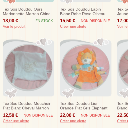
Tex Sos Doudou Ours
Tex Sos Doudou Lapin
Tex S
Marionnette Marron Chine
Blanc Robe Rose Oiseau
Jaune
Blanc
Nid Vichy
Gauff
18,00 €
15,50 €
17,00
EN STOCK
NON DISPONIBLE
Voir le produit
Créer une alerte
Voir le
Tex Sos Doudou Mouchoir
Tex Sos Doudou Lion
Tex S
Plat Blanc Cheval Marron
Orange Plat Gris Elephant
Blanc
Noeud
Attache Tetine
Blanc
12,50 €
22,00 €
22,50
NON DISPONIBLE
NON DISPONIBLE
Créer une alerte
Créer une alerte
Créer 