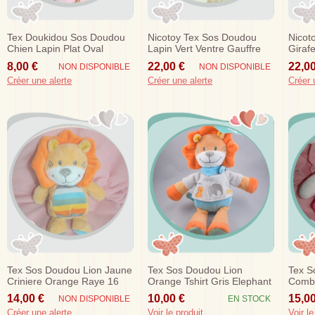
Tex Doukidou Sos Doudou
Nicotoy Tex Sos Doudou
Nicot
Chien Lapin Plat Oval
Lapin Vert Ventre Gauffre
Giraf
Orange Fleur
45 Cm
45 C
8,00 €
22,00 €
22,00
NON DISPONIBLE
NON DISPONIBLE
Créer une alerte
Créer une alerte
Créer 
Tex Sos Doudou Lion Jaune
Tex Sos Doudou Lion
Tex S
Criniere Orange Raye 16
Orange Tshirt Gris Elephant
Combi
Cm
Corps Bleu
14,00 €
10,00 €
15,00
NON DISPONIBLE
EN STOCK
Créer une alerte
Voir le produit
Voir le