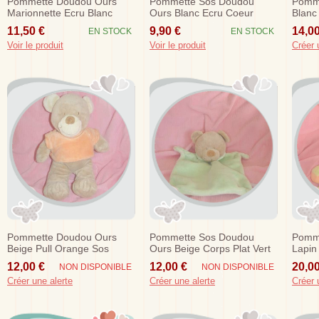
Pommette Doudou Ours
Pommette Sos Doudou
Pomm
Marionnette Ecru Blanc
Ours Blanc Ecru Coeur
Blanc
Echarpe Sos
Taupe
Sos
11,50 €
9,90 €
14,00
EN STOCK
EN STOCK
Voir le produit
Voir le produit
Créer 
Pommette Doudou Ours
Pommette Sos Doudou
Pomm
Beige Pull Orange Sos
Ours Beige Corps Plat Vert
Lapin
Orang
12,00 €
12,00 €
20,00
NON DISPONIBLE
NON DISPONIBLE
Créer une alerte
Créer une alerte
Créer 