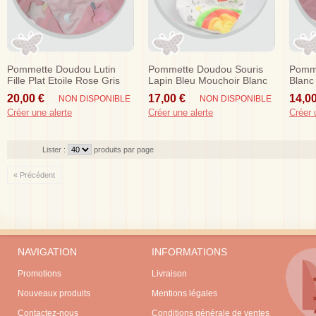
Pommette Doudou Lutin
Pommette Doudou Souris
Pomm
Fille Plat Etoile Rose Gris
Lapin Bleu Mouchoir Blanc
Blanc
Etoile Sos
Herisson Sos
Sos
20,00 €
17,00 €
14,00
NON DISPONIBLE
NON DISPONIBLE
Créer une alerte
Créer une alerte
Créer 
Lister :
produits par page
« Précédent
NAVIGATION
INFORMATIONS
Promotions
Livraison
Nouveaux produits
Mentions légales
Contactez-nous
Conditions générale de ventes