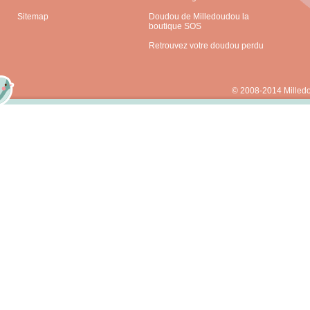
Sitemap
Doudou de Milledoudou la
boutique SOS
Retrouvez votre doudou perdu
© 2008-2014 Milled