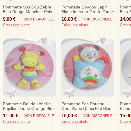
Pommette Sos Dou Zebre
Pommette Doudou Lapin
Pomme
Bleu Rouge Mouchoir Pois
Blanc Interieur Oreille Taupe
Bleu 
Vert Sos
Sos
9,00 €
18,00 €
14,00
NON DISPONIBLE
NON DISPONIBLE
Créer une alerte
Créer une alerte
Créer 
Pommette Doudou Abeille
Pommette Sos Doudou
Pomme
Papillon Jaune Orange Bleu
Ours Blanc Quasi Plat Bleu
Blanc
Hochet Sos
Coccinelle
Beige
11,00 €
16,00 €
15,00
NON DISPONIBLE
NON DISPONIBLE
Créer une alerte
Créer une alerte
Créer 