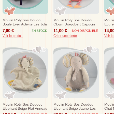
Moulin Roty Sos Doudou
Moulin Roty Sos Doudou
Mouli
Boule Eveil Activite Les Jolis
Clown Dragobert Capucin
Ecure
Pas Beaux
Rouge Lien 20 Cm
Fleur
7,00 €
11,00 €
14,00
EN STOCK
NON DISPONIBLE
Cm
Voir le produit
Créer une alerte
Voir le
Moulin Roty Sos Doudou
Moulin Roty Sos Doudou
Mouli
Elephant Beige Plat Anneau
Elephant Beige Jaune Les
Chat 
De Dentition Jaune Les
Papoum 28 Cm
Viole