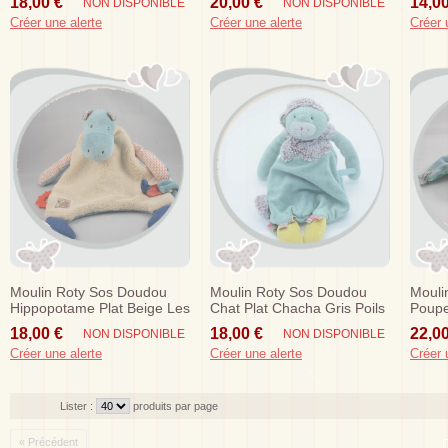
18,00 €
20,00 €
14,00
NON DISPONIBLE
NON DISPONIBLE
Papoum
Créer une alerte
Créer une alerte
Créer 
Moulin Roty Sos Doudou
Moulin Roty Sos Doudou
Mouli
Hippopotame Plat Beige Les
Chat Plat Chacha Gris Poils
Poupe
Papoum Dos Bleu
Vert Velours Les Pachats
Madem
18,00 €
18,00 €
22,00
NON DISPONIBLE
NON DISPONIBLE
Créer une alerte
Créer une alerte
Créer 
Lister :
produits par page
« Précédent