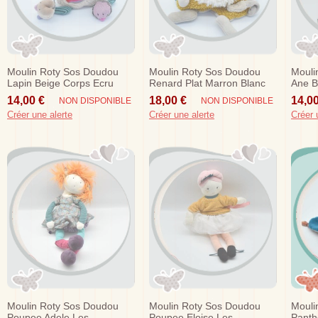
Moulin Roty Sos Doudou
Moulin Roty Sos Doudou
Mouli
Lapin Beige Corps Ecru
Renard Plat Marron Blanc
Ane B
Eveil Les Jolis Pas Beaux
Le Voyage D'olga
Mario
14,00 €
18,00 €
14,00
NON DISPONIBLE
NON DISPONIBLE
Famil
Créer une alerte
Créer une alerte
Créer 
Moulin Roty Sos Doudou
Moulin Roty Sos Doudou
Mouli
Poupee Adele Les
Poupee Eloise Les
Panth