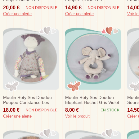
Parisiennes Robe Fleurs
Parisiennes Haut Jaune
La Ju
20,00 €
14,90 €
14,00
NON DISPONIBLE
NON DISPONIBLE
Gris Vert
Jupe
Créer une alerte
Créer une alerte
Voir le
Moulin Roty Sos Doudou
Moulin Roty Sos Doudou
Mouli
Poupee Constance Les
Elephant Hochet Gris Violet
Souri
Parisiennes Robe Fleurs
Rouge
18,00 €
8,00 €
14,50
NON DISPONIBLE
EN STOCK
Prune
Famil
Créer une alerte
Voir le produit
Créer 