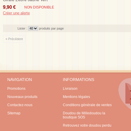
9,90 €
NON DISPONIBLE
Créer une alerte
Lister :
produits par page
« Précédent
NAVIGATION
INFORMATIONS
Promotions
Livraison
Nouveaux produits
Mentions légales
Contactez-nous
Conditions générale de ventes
Sitemap
Doudou de Milledoudou la
boutique SOS
Retrouvez votre doudou perdu