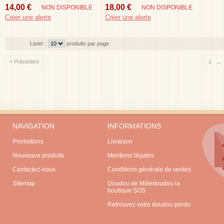
Bleu Poule
14,00 €
18,00 €
NON DISPONIBLE
NON DISPONIBLE
Créer une alerte
Créer une alerte
Lister :
produits par page
...
« Précédent
1
NAVIGATION
INFORMATIONS
Promotions
Livraison
Nouveaux produits
Mentions légales
Contactez-nous
Conditions générale de ventes
Sitemap
Doudou de Milledoudou la
boutique SOS
Retrouvez votre doudou perdu