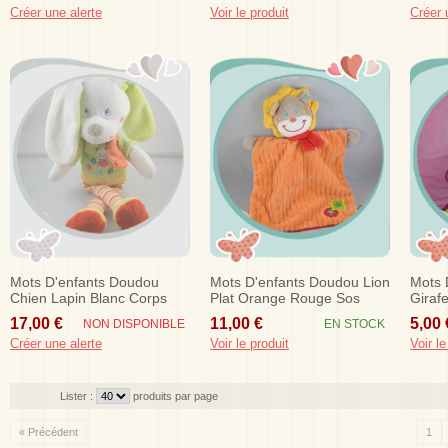
Créer une alerte
Voir le produit
Créer 
Mots D'enfants Doudou
Mots D'enfants Doudou Lion
Mots 
Chien Lapin Blanc Corps
Plat Orange Rouge Sos
Giraf
Vert Jaune Jambes Sos
Music
17,00 €
11,00 €
5,00 
NON DISPONIBLE
EN STOCK
Créer une alerte
Voir le produit
Voir le
Lister :
produits par page
« Précédent
1