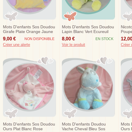
Mots D'enfants Sos Doudou
Mots D'enfants Sos Doudou
Nicot
Girafe Plate Orange Jaune
Lapin Blanc Vert Ecureuil
Poupe
Truffe Bleu
Hibou
Coeu
9,00 €
8,00 €
12,00
NON DISPONIBLE
EN STOCK
Créer une alerte
Voir le produit
Créer 
Mots D'enfants Sos Doudou
Mots D'enfants Doudou
Mots 
Ours Plat Blanc Rose
Vache Cheval Bleu Sos
Ours P