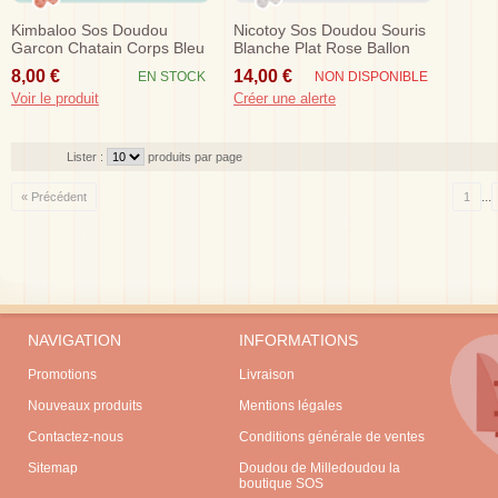
Kimbaloo Sos Doudou
Nicotoy Sos Doudou Souris
Garcon Chatain Corps Bleu
Blanche Plat Rose Ballon
8,00 €
14,00 €
EN STOCK
NON DISPONIBLE
Voir le produit
Créer une alerte
Lister :
produits par page
...
« Précédent
1
NAVIGATION
INFORMATIONS
Promotions
Livraison
Nouveaux produits
Mentions légales
Contactez-nous
Conditions générale de ventes
Sitemap
Doudou de Milledoudou la
boutique SOS