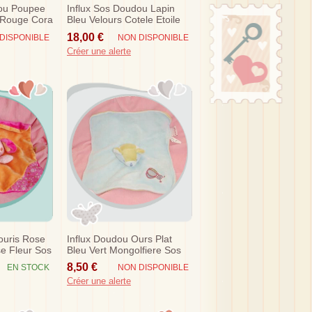
dou Poupee
Influx Sos Doudou Lapin
 Rouge Cora
Bleu Velours Cotele Etoile
Cora Sos
18,00 €
DISPONIBLE
NON DISPONIBLE
Créer une alerte
ouris Rose
Influx Doudou Ours Plat
e Fleur Sos
Bleu Vert Mongolfiere Sos
8,50 €
EN STOCK
NON DISPONIBLE
Créer une alerte