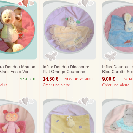
ora Doudou Mouton
Influx Doudou Dinosaure
Influx Doudou La
lanc Veste Vert
Plat Orange Couronne
Bleu Carotte So
Guitare Sos
14,50 €
9,00 €
EN STOCK
NON DISPONIBLE
NON 
oduit
Créer une alerte
Créer une alerte