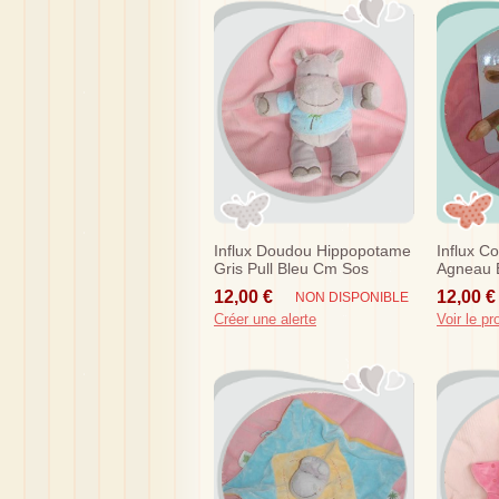
Influx Doudou Hippopotame
Influx C
Gris Pull Bleu Cm Sos
Agneau B
Sos
12,00 €
12,00 €
NON DISPONIBLE
Créer une alerte
Voir le pr