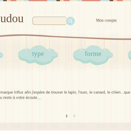
oudou
Mon compte
type
forme
arque Influx afin j'espère de trouver le lapin, l'ours, le canard, le chien...q
u reste à votre écoute…
1
2