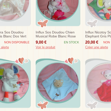
ora Sos Doudou
Influx Sos Doudou Chien
Influx Nicotoy 
is Blanc Dos Vert
Musical Robe Blanc Rose
Elephant Gris Pl
Rouge Tricot
9,00 €
20,00 €
NON DISPONIBLE
EN STOCK
NON 
 alerte
Voir le produit
Créer une alerte