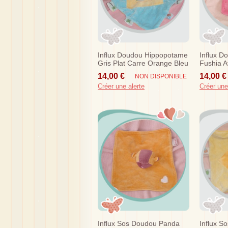
Influx Doudou Hippopotame
Influx D
Gris Plat Carre Orange Bleu
Fushia A
Etiquettes Sos
Sos
14,00 €
14,00 €
NON DISPONIBLE
Créer une alerte
Créer une
Influx Sos Doudou Panda
Influx S