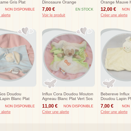
ame Gris Plat
Dinosaure Orange
Orange Mauve 
ange Etiquettes
Couronne
Cm Sos
7,00 €
12,00 €
NON DISPONIBLE
EN STOCK
NON 
 alerte
Voir le produit
Créer une alerte
Sos Doudou
Influx Cora Doudou Mouton
Bebereve Influx
Lapin Blanc Plat
Agneau Blanc Plat Vert Sos
Doudou Lapin P
Blanc Cerf Volan
11,00 €
7,00 €
NON DISPONIBLE
NON DISPONIBLE
NON 
 alerte
Créer une alerte
Créer une alerte