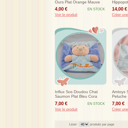
Ours Plat Orange Mauve
Hippopot
Coeur
Carre Or
4,00 €
14,00 €
EN STOCK
Voir le produit
Créer une
Influx Sos Doudou Chat
Amtoys 
Saumon Plat Bleu Cora
Peluche 
Herisson
Bleu
7,00 €
7,00 €
EN STOCK
Voir le produit
Créer une
Lister :
produits par page