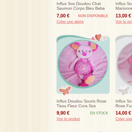
Influx Sos Doudou Chat
Influx S
Saumon Corps Bleu Bebe
Marionne
Souris Musical Cora
7,00 €
13,00 €
NON DISPONIBLE
Créer une alerte
Voir le pr
Influx Doudou Souris Rose
Influx S
Tissu Fleur Cora Sos
Rose Fus
Musical 
9,90 €
14,00 €
EN STOCK
Voir le produit
Créer une