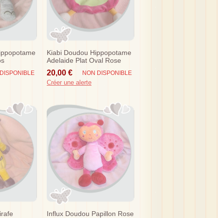
Hippopotame
Kiabi Doudou Hippopotame
os
Adelaide Plat Oval Rose
Orange Sos
20,00 €
DISPONIBLE
NON DISPONIBLE
Créer une alerte
irafe
Influx Doudou Papillon Rose