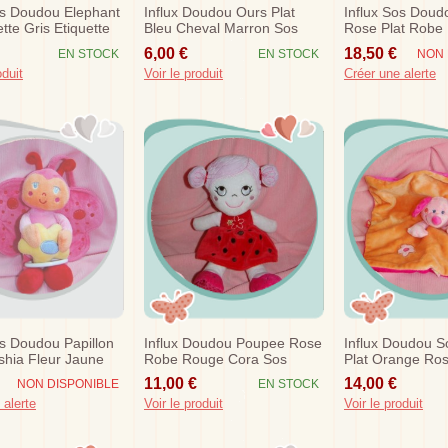
os Doudou Elephant
Influx Doudou Ours Plat
Influx Sos Dou
tte Gris Etiquette
Bleu Cheval Marron Sos
Rose Plat Robe
Sos
6,00 €
18,50 €
EN STOCK
EN STOCK
NON 
oduit
Voir le produit
Créer une alerte
os Doudou Papillon
Influx Doudou Poupee Rose
Influx Doudou S
hia Fleur Jaune
Robe Rouge Cora Sos
Plat Orange Ros
Cora Sos
11,00 €
14,00 €
NON DISPONIBLE
EN STOCK
 alerte
Voir le produit
Voir le produit