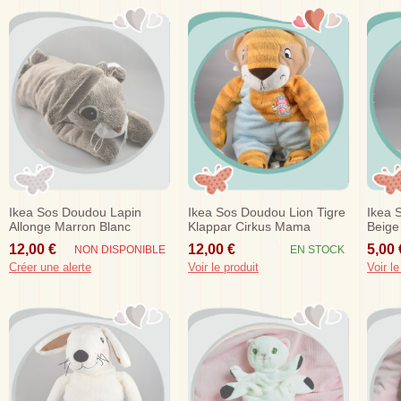
Ikea Sos Doudou Lapin
Ikea Sos Doudou Lion Tigre
Ikea 
Allonge Marron Blanc
Klappar Cirkus Mama
Beige
Orange Bleu
Bleu
12,00 €
12,00 €
5,00 
NON DISPONIBLE
EN STOCK
Créer une alerte
Voir le produit
Voir le