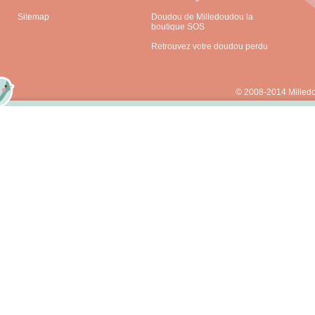
Sitemap
Doudou de Milledoudou la
boutique SOS
Retrouvez votre doudou perdu
© 2008-2014 Milled