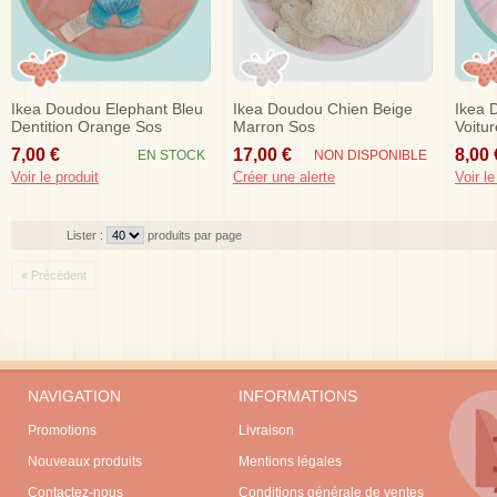
Ikea Doudou Elephant Bleu
Ikea Doudou Chien Beige
Ikea 
Dentition Orange Sos
Marron Sos
Voitu
7,00 €
17,00 €
8,00 
EN STOCK
NON DISPONIBLE
Voir le produit
Créer une alerte
Voir le
Lister :
produits par page
« Précédent
NAVIGATION
INFORMATIONS
Promotions
Livraison
Nouveaux produits
Mentions légales
Contactez-nous
Conditions générale de ventes