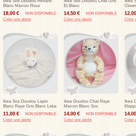
Ikea Sos Doudou Renard
Ikea Sos Doudou Chat Gris
Ikea 
Blanc Marron Roux
Et Blanc
Clown
Vandring Rav
Roug
18,00 €
14,50 €
12,00
NON DISPONIBLE
NON DISPONIBLE
Créer une alerte
Créer une alerte
Créer 
Ikea Sos Doudou Lapin
Ikea Doudou Chat Raye
Ikea 
Blanc Raye Gris Blanc Leka
Marron Blanc Sos
Klapp
11,00 €
14,00 €
14,00
NON DISPONIBLE
NON DISPONIBLE
Créer une alerte
Créer une alerte
Créer 