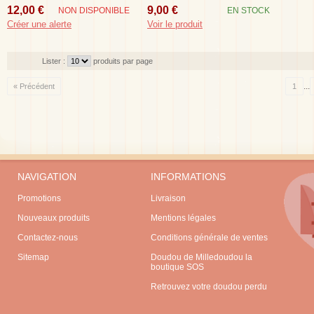
Jardinier Arrosoir 20 Cm
Hochet
12,00 €
9,00 €
NON DISPONIBLE
EN STOCK
Créer une alerte
Voir le produit
Lister :
produits par page
...
« Précédent
1
NAVIGATION
INFORMATIONS
Promotions
Livraison
Nouveaux produits
Mentions légales
Contactez-nous
Conditions générale de ventes
Sitemap
Doudou de Milledoudou la
boutique SOS
Retrouvez votre doudou perdu