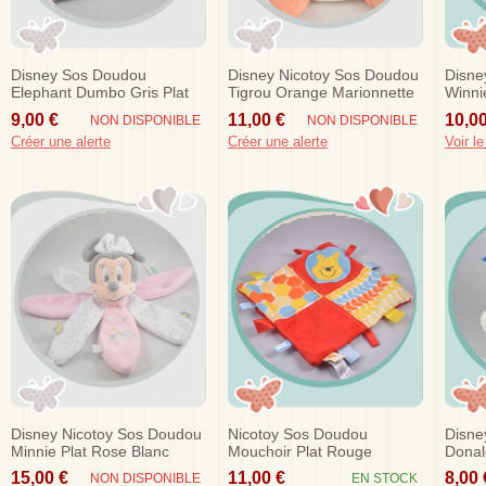
Disney Sos Doudou
Disney Nicotoy Sos Doudou
Disne
Elephant Dumbo Gris Plat
Tigrou Orange Marionnette
Winni
Violet
Gris 
9,00 €
11,00 €
10,00
NON DISPONIBLE
NON DISPONIBLE
Créer une alerte
Créer une alerte
Voir le
Disney Nicotoy Sos Doudou
Nicotoy Sos Doudou
Disne
Minnie Plat Rose Blanc
Mouchoir Plat Rouge
Donal
Mouton
Etiquettes Winnie
Papil
15,00 €
11,00 €
8,00 
NON DISPONIBLE
EN STOCK