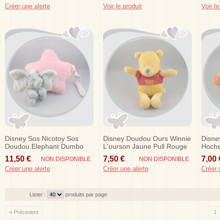
Créer une alerte
Voir le produit
Voir le
Disney Sos Nicotoy Sos
Disney Doudou Ours Winnie
Disne
Doudou Elephant Dumbo
L'ourson Jaune Pull Rouge
Hoche
Gris Etoile Rose Musical
Radis
11,50 €
7,50 €
7,00 
NON DISPONIBLE
NON DISPONIBLE
Créer une alerte
Créer une alerte
Créer 
Lister :
produits par page
« Précédent
1