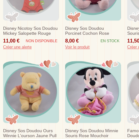
Disney Nicotoy Sos Doudou
Disney Sos Doudou
Disne
Mickey Salopette Rouge
Porcinet Cochon Rose
Souri
Jardinier Arrosoir 15 Cm
Pastel 22 Cm
Etoile
11,00 €
8,00 €
11,50
NON DISPONIBLE
EN STOCK
Créer une alerte
Voir le produit
Créer 
Disney Sos Doudou Ours
Disney Sos Doudou Minnie
Famos
Winnie L'ourson Jaune Pull
Souris Rose Mouchoir
Doudo