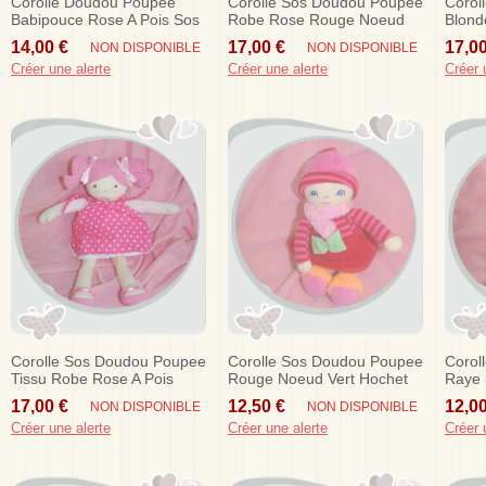
Corolle Doudou Poupee
Corolle Sos Doudou Poupee
Corol
Babipouce Rose A Pois Sos
Robe Rose Rouge Noeud
Blond
Vert
Jaun
14,00 €
17,00 €
17,00
NON DISPONIBLE
NON DISPONIBLE
Créer une alerte
Créer une alerte
Créer 
Corolle Sos Doudou Poupee
Corolle Sos Doudou Poupee
Corol
Tissu Robe Rose A Pois
Rouge Noeud Vert Hochet
Raye 
Minir
17,00 €
12,50 €
12,00
NON DISPONIBLE
NON DISPONIBLE
Créer une alerte
Créer une alerte
Créer 