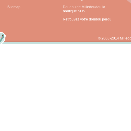
Sitemap
Doudou de Milledoudou la
boutique SOS
Retrouvez votre doudou perdu
© 2008-2014 Milled