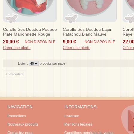
Corolle Sos Doudou Poupee
Corolle Sos Doudou Lapin
Corol
Plate Marionnette Rouge
Patachou Blanc Mauve
Raye 
Orange Fleur Grenadine
Violet Petit
20,00 €
9,00 €
22,00
NON DISPONIBLE
NON DISPONIBLE
Créer une alerte
Créer une alerte
Créer 
Lister :
produits par page
« Précédent
NAVIGATION
INFORMATIONS
Promotions
Livraison
Nouveaux produits
Mentions légales
Contactez-nous
Conditions générale de ventes