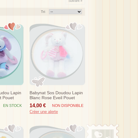
Suivant »
Tri
udou Lapin
Babynat Sos Doudou Lapin
t Pouet
Blanc Rose Eveil Pouet
Pouet
14,00 €
EN STOCK
NON DISPONIBLE
Créer une alerte