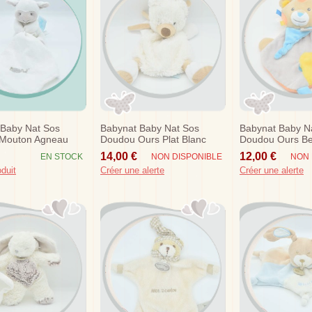
 Baby Nat Sos
Babynat Baby Nat Sos
Babynat Baby N
Mouton Agneau
Doudou Ours Plat Blanc
Doudou Ours Be
 Blanc Gris
Echarpe Beige Marron
Indien Gris Jau
14,00 €
12,00 €
EN STOCK
NON DISPONIBLE
NON 
Bn940
oduit
Créer une alerte
Créer une alerte