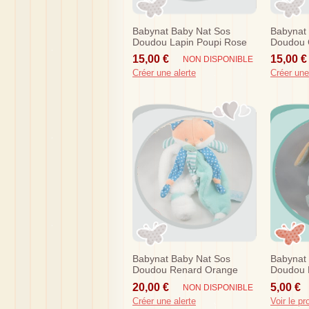
Babynat Baby Nat Sos
Babynat
Doudou Lapin Poupi Rose
Doudou 
Fleurs Mouchoir Bn0110
Orange 
15,00 €
15,00 €
NON DISPONIBLE
Créer une alerte
Créer une
Babynat Baby Nat Sos
Babynat
Doudou Renard Orange
Doudou 
Plat Blanc Vert A Poil
Bleu Tur
20,00 €
5,00 €
NON DISPONIBLE
Mouchoir Poupi
Pouet
Créer une alerte
Voir le pr