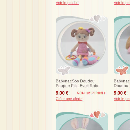
Voir le produit
Voir le pr
Babynat Sos Doudou
Babynat
Poupee Fille Eveil Robe
Doudou L
Rose
Blanc Ro
9,00 €
9,00 €
NON DISPONIBLE
Etoile
Créer une alerte
Voir le pr