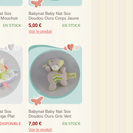
at Sos
Babynat Baby Nat Sos
 Mouchoir
Doudou Ours Corps Jaune
Marron Baton
5,00 €
EN STOCK
EN STOCK
Voir le produit
at Sos
Babynat Baby Nat Sos
ige Plat
Doudou Ours Gris Vert
et Irons Au
Pansement
7,00 €
DISPONIBLE
EN STOCK
Voir le produit