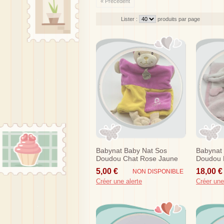
« Précédent
Lister :
produits par page
Babynat Baby Nat Sos
Babynat
Doudou Chat Rose Jaune
Doudou L
Marionnette C Comme
Blanc L
5,00 €
18,00 €
NON DISPONIBLE
Créer une alerte
Créer une