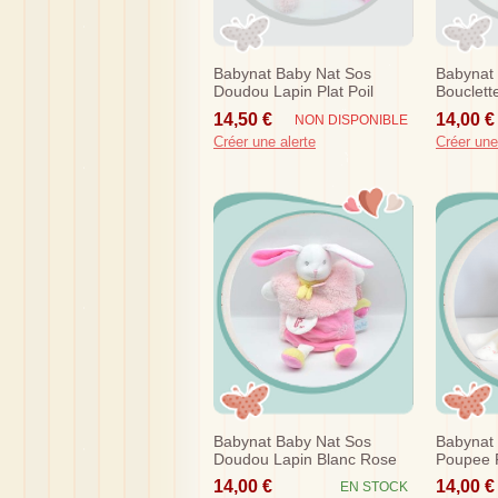
Babynat Baby Nat Sos
Babynat
Doudou Lapin Plat Poil
Bouclett
Rose Fushia Jaune Poupi
Chine M
14,50 €
14,00 €
NON DISPONIBLE
Créer une alerte
Créer une
Babynat Baby Nat Sos
Babynat
Doudou Lapin Blanc Rose
Poupee F
Marionnette F Douillettes
Rose Cla
14,00 €
14,00 €
EN STOCK