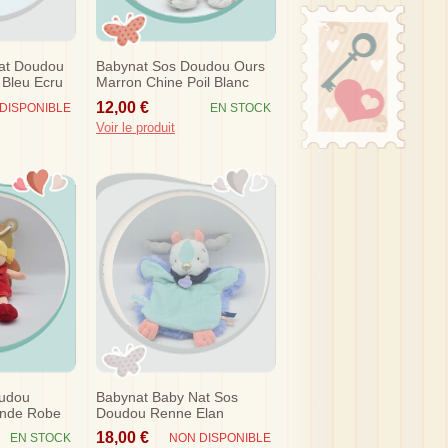
at Doudou
Babynat Sos Doudou Ours
e Bleu Ecru
Marron Chine Poil Blanc
Flocons
12,00 €
DISPONIBLE
EN STOCK
Voir le produit
oudou
Babynat Baby Nat Sos
onde Robe
Doudou Renne Elan
ipies Bn757
Neskimos Marionnette
18,00 €
EN STOCK
NON DISPONIBLE
Bn0398