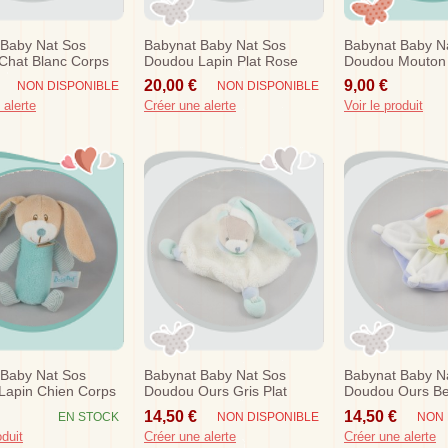
 Baby Nat Sos
Babynat Baby Nat Sos
Babynat Baby N
Chat Blanc Corps
Doudou Lapin Plat Rose
Doudou Mouton
Mouchoir
Vert Gourmandise
Rose
20,00 €
9,00 €
NON DISPONIBLE
NON DISPONIBLE
 alerte
Créer une alerte
Voir le produit
 Baby Nat Sos
Babynat Baby Nat Sos
Babynat Baby N
Lapin Chien Corps
Doudou Ours Gris Plat
Doudou Ours Be
quoise Baton Pouet
Blanc Vert Eau Bn0168
Carre Blanc Viol
14,50 €
14,50 €
EN STOCK
NON DISPONIBLE
NON 
Bois
oduit
Créer une alerte
Créer une alerte