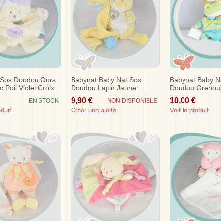
 Sos Doudou Ours
Babynat Baby Nat Sos
Babynat Baby N
c Poil Violet Croix
Doudou Lapin Jaune
Doudou Grenouil
Coteles Mouchoir Bn735
Bleu Zoe
9,90 €
10,00 €
EN STOCK
NON DISPONIBLE
oduit
Créer une alerte
Voir le produit