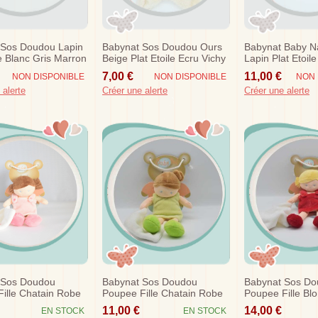
 Sos Doudou Lapin
Babynat Sos Doudou Ours
Babynat Baby N
e Blanc Gris Marron
Beige Plat Etoile Ecru Vichy
Lapin Plat Etoil
ouchoir Bn664
Miam
7,00 €
11,00 €
NON DISPONIBLE
NON DISPONIBLE
NON 
 alerte
Créer une alerte
Créer une alerte
 Sos Doudou
Babynat Sos Doudou
Babynat Sos D
ille Chatain Robe
Poupee Fille Chatain Robe
Poupee Fille Bl
ir Chipies Bn757
Verte Chipies Bn757
Rose Fushia Ch
11,00 €
14,00 €
EN STOCK
EN STOCK