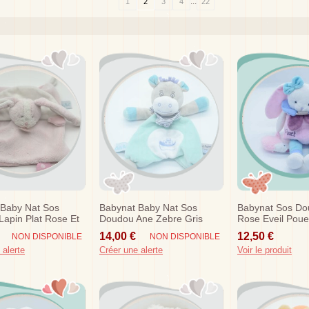
...
1
2
3
4
22
 Baby Nat Sos
Babynat Baby Nat Sos
Babynat Sos Do
apin Plat Rose Et
Doudou Ane Zebre Gris
Rose Eveil Poue
es Toudoux Bn0271
Bleu Plat Picotin
Herisson Berry
14,00 €
12,50 €
NON DISPONIBLE
NON DISPONIBLE
 alerte
Créer une alerte
Voir le produit