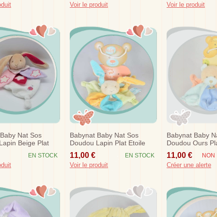
oduit
Voir le produit
Voir le produit
 Baby Nat Sos
Babynat Baby Nat Sos
Babynat Baby N
apin Beige Plat
Doudou Lapin Plat Etoile
Doudou Ours Pla
se Fluorescent
Vert Jaune
Bleu Orange
11,00 €
11,00 €
EN STOCK
EN STOCK
NON 
oduit
Voir le produit
Créer une alerte