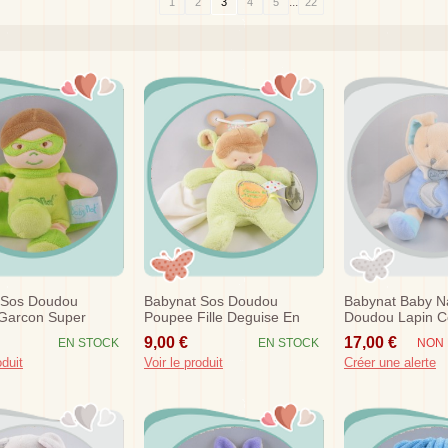
...
1
2
3
4
5
22
 Sos Doudou
Babynat Sos Doudou
Babynat Baby N
Garcon Super
Poupee Fille Deguise En
Doudou Lapin C
pe Vert
Souris Ours Vert Mouchoir
Fluorescent Eto
9,00 €
17,00 €
EN STOCK
EN STOCK
NON 
oduit
Voir le produit
Créer une alerte