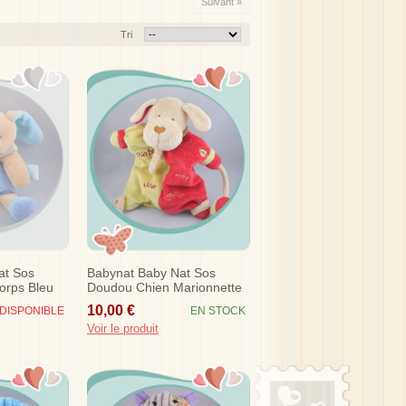
Suivant »
Tri
at Sos
Babynat Baby Nat Sos
orps Bleu
Doudou Chien Marionnette
ile Lune
Jaune Rouge Diabolo
10,00 €
DISPONIBLE
EN STOCK
Peluche
Voir le produit