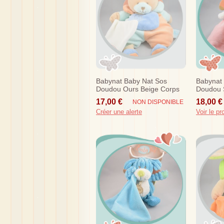
Babynat Baby Nat Sos
Babynat
Doudou Ours Beige Corps
Doudou S
Bleu Orange Turquoise
Rose Do
17,00 €
18,00 €
NON DISPONIBLE
Mouchoir
Créer une alerte
Voir le pr