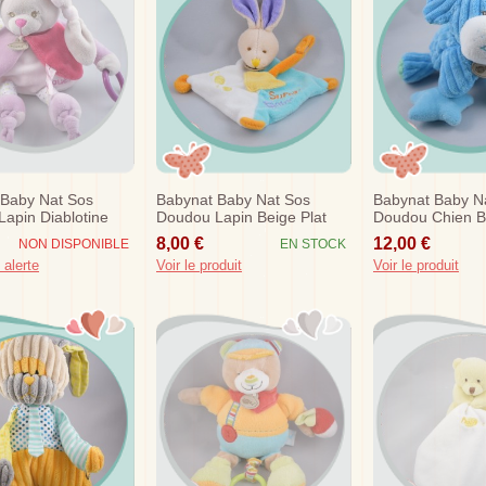
 Baby Nat Sos
Babynat Baby Nat Sos
Babynat Baby N
apin Diablotine
Doudou Lapin Beige Plat
Doudou Chien B
uet Pouet
Losange Bleu Turquoise
Musical Bn739
8,00 €
12,00 €
NON DISPONIBLE
EN STOCK
Blanc...
 alerte
Voir le produit
Voir le produit