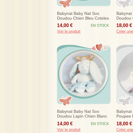
Babynat Baby Nat Sos
Babynat
Doudou Chien Bleu Coteles
Doudou 
Mouchoir Bn735
Amour M
14,00 €
18,00 €
EN STOCK
Voir le produit
Créer une
Babynat Baby Nat Sos
Babynat
Doudou Lapin Chien Blanc
Poupee F
Bleu Mouchoir Bn778
Rose Fus
14,00 €
18,00 €
EN STOCK
Voir le produit
Créer une