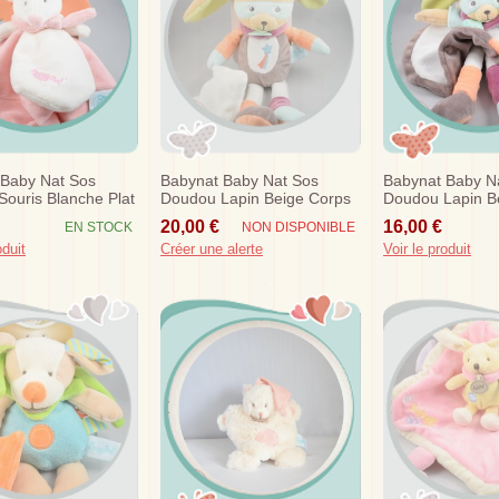
 Baby Nat Sos
Babynat Baby Nat Sos
Babynat Baby N
ouris Blanche Plat
Doudou Lapin Beige Corps
Doudou Lapin Be
uceur
Taupe Orange Etoile
Rond Blanc Ora
20,00 €
16,00 €
EN STOCK
NON DISPONIBLE
Mouchoir...
Masques
oduit
Créer une alerte
Voir le produit