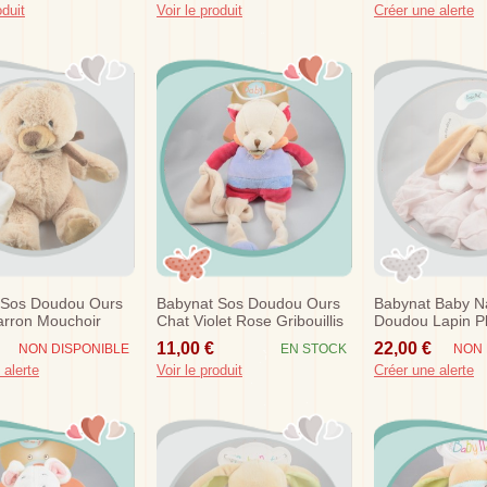
oduit
Voir le produit
Créer une alerte
 Sos Doudou Ours
Babynat Sos Doudou Ours
Babynat Baby N
arron Mouchoir
Chat Violet Rose Gribouillis
Doudou Lapin Pl
Lange Rose Bla
11,00 €
22,00 €
NON DISPONIBLE
EN STOCK
NON 
 alerte
Voir le produit
Créer une alerte