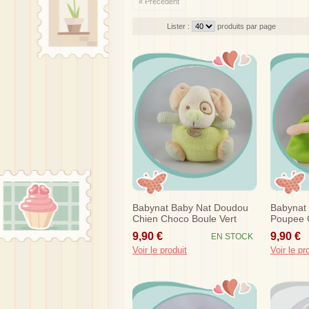
« Précédent
Lister :
produits par page
Babynat Baby Nat Doudou
Babynat
Chien Choco Boule Vert
Poupee 
Beige
Heros Ca
9,90 €
9,90 €
EN STOCK
Voir le produit
Voir le pr