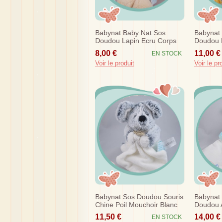
Babynat Baby Nat Sos
Babynat
Doudou Lapin Ecru Corps
Doudou 
Orange Jaune Vibrant
Coteles
8,00 €
11,00 €
EN STOCK
Bn686
Voir le produit
Voir le pr
Babynat Sos Doudou Souris
Babynat
Chine Poil Mouchoir Blanc
Doudou 
Bleu Marine Bn050
Bleu Mo
11,50 €
14,00 €
EN STOCK