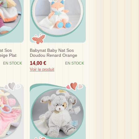
at Sos
Babynat Baby Nat Sos
ige Plat
Doudou Renard Orange
nge Les
Blanc A Poil Mouchoir Poupi
14,00 €
EN STOCK
EN STOCK
Voir le produit