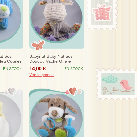
at Sos
Babynat Baby Nat Sos
leu Coteles
Doudou Vache Girafe
Marionnette Gris Violet
14,00 €
EN STOCK
EN STOCK
Bn683 Coteles
Voir le produit