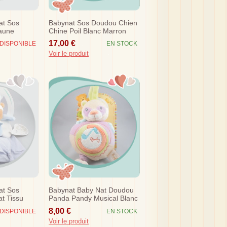
at Sos
Babynat Sos Doudou Chien
aune
Chine Poil Blanc Marron
ose Eveil
Flocons
17,00 €
DISPONIBLE
EN STOCK
Voir le produit
at Sos
Babynat Baby Nat Doudou
t Tissu
Panda Pandy Musical Blanc
nc Bn030
Violet Rond
8,00 €
DISPONIBLE
EN STOCK
Voir le produit