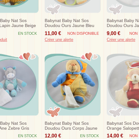
 Baby Nat Sos
Babynat Baby Nat Sos
Babynat Baby N
Lapin Jaune Beige
Doudou Ours Jaune Bleu
Doudou Ours J
 Doubambins
Radis Simon Musical
Mouchoir Etiq M
11,00 €
9,00 €
EN STOCK
NON DISPONIBLE
NON 
oduit
Créer une alerte
Créer une alerte
 Baby Nat Sos
Babynat Baby Nat Sos
Babynat Sos Do
Ane Zebre Gris
Doudou Ours Corps Jaune
Orange Salopet
uchoir 17 Cm
Orange Papillon Mouchoir
Jaune Mouchoir
12,00 €
14,00 €
EN STOCK
EN STOCK
NON 