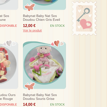
at Sos
Babynat Baby Nat Sos
aune
Doudou Chien Gris Eveil
arron
Lune Bn0156
12,00 €
DISPONIBLE
EN STOCK
Voir le produit
udou Ours
Babynat Baby Nat Sos
te Rouge
Doudou Souris Grise
Mouchoir Plat Blanc Rose
14,00 €
DISPONIBLE
EN STOCK
Eveil Super...