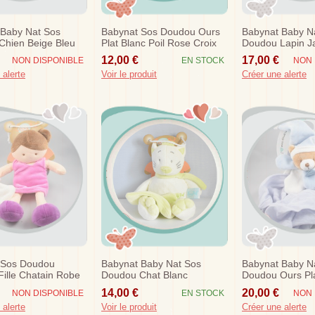
 Baby Nat Sos
Babynat Sos Doudou Ours
Babynat Baby N
Chien Beige Bleu
Plat Blanc Poil Rose Croix
Doudou Lapin J
ouchoir Orange
Mouchoir Plat R
12,00 €
17,00 €
NON DISPONIBLE
EN STOCK
NON 
Super Doudou
 alerte
Voir le produit
Créer une alerte
 Sos Doudou
Babynat Baby Nat Sos
Babynat Baby N
ille Chatain Robe
Doudou Chat Blanc
Doudou Ours Pla
hia Chipies
Mouchoir Vert Douceur
Lange Bleu Bla
14,00 €
20,00 €
NON DISPONIBLE
EN STOCK
NON 
 alerte
Voir le produit
Créer une alerte