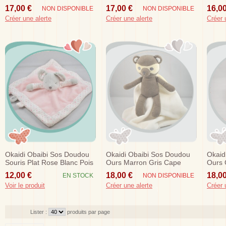
Rouge
Idea
Gris N
17,00 €
17,00 €
16,00
NON DISPONIBLE
NON DISPONIBLE
Créer une alerte
Créer une alerte
Créer 
Okaidi Obaibi Sos Doudou
Okaidi Obaibi Sos Doudou
Okaid
Souris Plat Rose Blanc Pois
Ours Marron Gris Cape
Ours 
First Hero
Pois
12,00 €
18,00 €
18,00
EN STOCK
NON DISPONIBLE
Voir le produit
Créer une alerte
Créer 
Lister :
produits par page