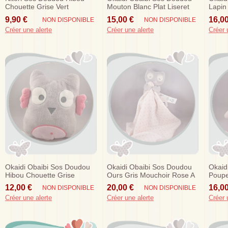
Chouette Grise Vert
Mouton Blanc Plat Liseret
Lapin 
Mochimochi
Zig Zag Gris
9,90 €
15,00 €
16,00
NON DISPONIBLE
NON DISPONIBLE
Créer une alerte
Créer une alerte
Créer 
Okaidi Obaibi Sos Doudou
Okaidi Obaibi Sos Doudou
Okaid
Hibou Chouette Grise
Ours Gris Mouchoir Rose A
Poupe
Musical Rose Etoile
Pois
Blanc
12,00 €
20,00 €
16,00
NON DISPONIBLE
NON DISPONIBLE
Créer une alerte
Créer une alerte
Créer 