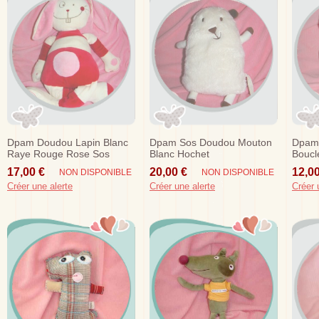
Dpam Doudou Lapin Blanc
Dpam Sos Doudou Mouton
Dpam
Raye Rouge Rose Sos
Blanc Hochet
Boucl
Meme
17,00 €
20,00 €
12,00
NON DISPONIBLE
NON DISPONIBLE
Créer une alerte
Créer une alerte
Créer 