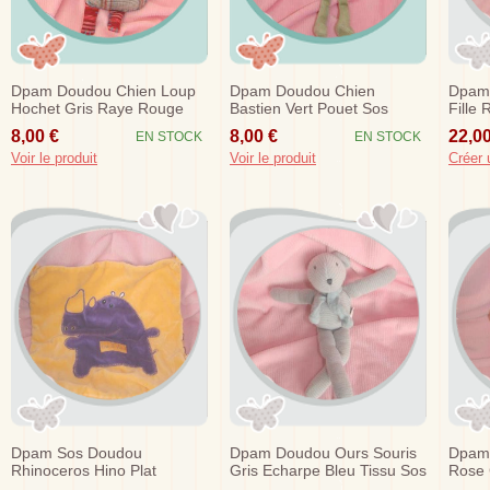
Dpam Doudou Chien Loup
Dpam Doudou Chien
Dpam
Hochet Gris Raye Rouge
Bastien Vert Pouet Sos
Fille
Sos
8,00 €
8,00 €
22,00
EN STOCK
EN STOCK
Voir le produit
Voir le produit
Créer 
Dpam Sos Doudou
Dpam Doudou Ours Souris
Dpam
Rhinoceros Hino Plat
Gris Echarpe Bleu Tissu Sos
Rose 
Orange Mauve