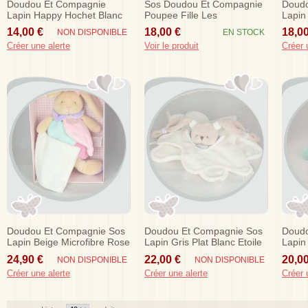
Doudou Et Compagnie
Sos Doudou Et Compagnie
Doudo
Lapin Happy Hochet Blanc
Poupee Fille Les
Lapin
Bleu
Demoiselles Wiiizzz Jeanne
Choup
14,00 €
18,00 €
18,00
NON DISPONIBLE
EN STOCK
Violet...
Créer une alerte
Voir le produit
Créer 
Doudou Et Compagnie Sos
Doudou Et Compagnie Sos
Doudo
Lapin Beige Microfibre Rose
Lapin Gris Plat Blanc Etoile
Lapin
Mouchoir Dc2809
Celeste Dc2398
Fleur
24,90 €
22,00 €
20,00
NON DISPONIBLE
NON DISPONIBLE
Créer une alerte
Créer une alerte
Créer 