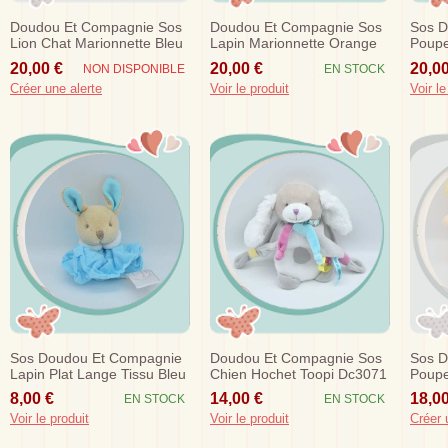
Doudou Et Compagnie Sos
Doudou Et Compagnie Sos
Sos D
Lion Chat Marionnette Bleu
Lapin Marionnette Orange
Poupe
Artik Cool Dc3328
Violet Bisous Dc2784
Framb
20,00 €
20,00 €
20,00
NON DISPONIBLE
EN STOCK
Mario
Créer une alerte
Voir le produit
Voir le
Sos Doudou Et Compagnie
Doudou Et Compagnie Sos
Sos D
Lapin Plat Lange Tissu Bleu
Chien Hochet Toopi Dc3071
Poupe
Mini Dc2357
Demoi
8,00 €
14,00 €
18,00
EN STOCK
EN STOCK
Dc31
Voir le produit
Voir le produit
Créer 