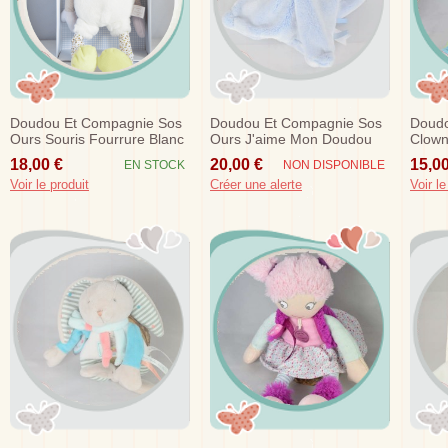
Doudou Et Compagnie Sos
Doudou Et Compagnie Sos
Doudo
Ours Souris Fourrure Blanc
Ours J'aime Mon Doudou
Clown
Jambes Feuilles Les...
Plat Bleu Dc3161
Abrac
18,00 €
20,00 €
15,00
EN STOCK
NON DISPONIBLE
Voir le produit
Créer une alerte
Voir le