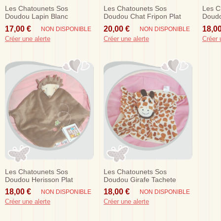
Les Chatounets Sos
Les Chatounets Sos
Les C
Doudou Lapin Blanc
Doudou Chat Fripon Plat
Doudo
Mouchoir Tissu Raye Gris
Marron Beige
Gris 
17,00 €
20,00 €
18,00
NON DISPONIBLE
NON DISPONIBLE
Créer une alerte
Créer une alerte
Créer 
Les Chatounets Sos
Les Chatounets Sos
Doudou Herisson Plat
Doudou Girafe Tachete
Marron Feuilles
Marron Beige Plat
18,00 €
18,00 €
NON DISPONIBLE
NON DISPONIBLE
Créer une alerte
Créer une alerte