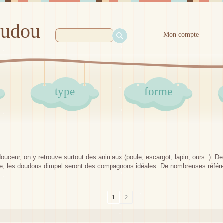
oudou
Mon compte
type
forme
uceur, on y retrouve surtout des animaux (poule, escargot, lapin, ours..). D
ge, les doudous dimpel seront des compagnons idéales. De nombreuses référe
1
2