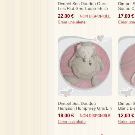
Dimpel Sos Doudou Ours
Dimpel 
Loic Plat Gris Taupe Etoile
Souris C
Ecu
22,00 €
17,00 €
NON DISPONIBLE
Créer une alerte
Créer une
Dimpel Sos Doudou
Dimpel 
Herisson Humphrey Gris Lin
Blanc Bl
Taupe 30 Cm
18,00 €
12,00 €
NON DISPONIBLE
Créer une alerte
Créer une