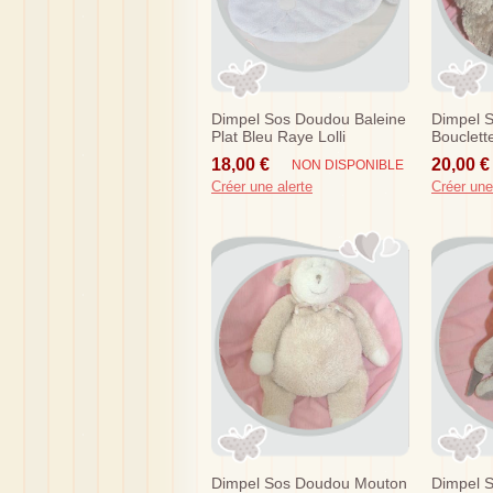
Dimpel Sos Doudou Baleine
Dimpel 
Plat Bleu Raye Lolli
Bouclett
Gabriel
18,00 €
20,00 €
NON DISPONIBLE
Créer une alerte
Créer une
Dimpel Sos Doudou Mouton
Dimpel 