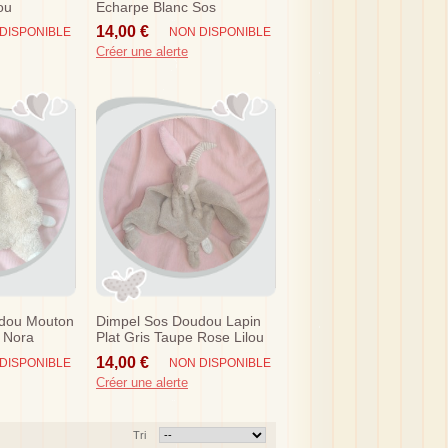
ou
Echarpe Blanc Sos
14,00 €
DISPONIBLE
NON DISPONIBLE
Créer une alerte
dou Mouton
Dimpel Sos Doudou Lapin
c Nora
Plat Gris Taupe Rose Lilou
Dima
14,00 €
DISPONIBLE
NON DISPONIBLE
Créer une alerte
Tri