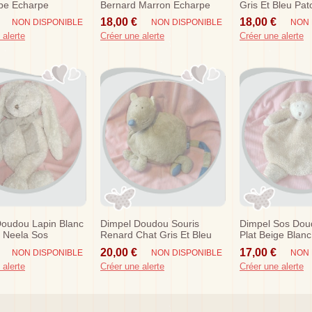
pe Echarpe
Bernard Marron Echarpe
Gris Et Bleu Pat
18,00 €
18,00 €
NON DISPONIBLE
NON DISPONIBLE
NON 
 alerte
Créer une alerte
Créer une alerte
Doudou Lapin Blanc
Dimpel Doudou Souris
Dimpel Sos Dou
l Neela Sos
Renard Chat Gris Et Bleu
Plat Beige Blan
Lucienne
20,00 €
17,00 €
NON DISPONIBLE
NON DISPONIBLE
NON 
 alerte
Créer une alerte
Créer une alerte