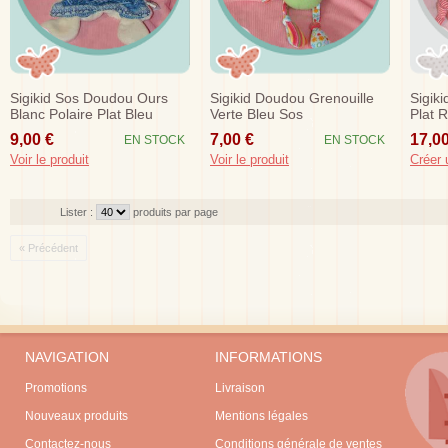
Sigikid Sos Doudou Ours
Sigikid Doudou Grenouille
Sigik
Blanc Polaire Plat Bleu
Verte Bleu Sos
Plat 
9,00 €
7,00 €
17,00
EN STOCK
EN STOCK
Voir le produit
Voir le produit
Créer 
Lister :
produits par page
« Précédent
NAVIGATION
INFORMATIONS
Promotions
Livraison
Nouveaux produits
Mentions légales
Contactez-nous
Conditions générale de ventes