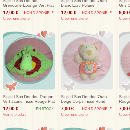
Sigikid Sos Doudou
Sigikid Sos Doudou Ours
Sigik
Grenouille Eponge Vert Plat
Blanc Ecru Polaire
Gris 
Raye Rouge Noeud
12,00 €
12,00 €
9,00 
NON DISPONIBLE
NON DISPONIBLE
Créer une alerte
Créer une alerte
Créer 
Sigikid Sos Doudou Dragon
Sigikid Sos Doudou Ours
Sigik
Vert Jaune Tissu Rouge Plat
Beige Corps Tissu Rond
Rouge
Rouge
Vert
12,00 €
7,00 €
7,00 
EN STOCK
NON DISPONIBLE
Voir le produit
Créer une alerte
Créer 