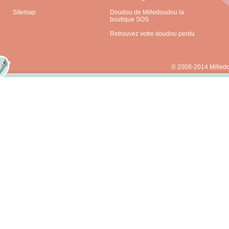
Sitemap
Doudou de Milledoudou la
boutique SOS
Retrouvez votre doudou perdu
© 2008-2014 Milled