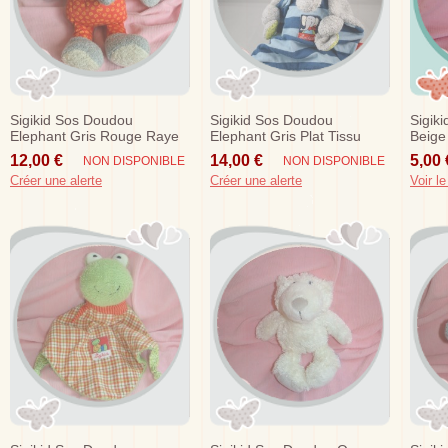
Sigikid Sos Doudou
Sigikid Sos Doudou
Sigik
Elephant Gris Rouge Raye
Elephant Gris Plat Tissu
Beige
Jaune
Raye Bleu
Hipp
12,00 €
14,00 €
5,00 
NON DISPONIBLE
NON DISPONIBLE
Créer une alerte
Créer une alerte
Voir le