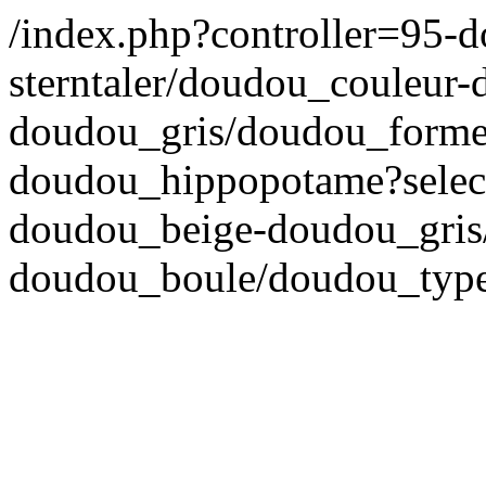
/index.php?controller=95-
sterntaler/doudou_couleur
doudou_gris/doudou_forme
doudou_hippopotame?select
doudou_beige-doudou_gris
doudou_boule/doudou_typ