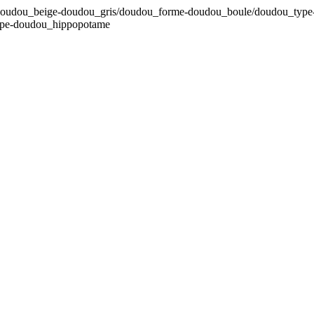
-doudou_beige-doudou_gris/doudou_forme-doudou_boule/doudou_type-
ype-doudou_hippopotame