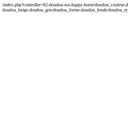
/index.php?controller=82-doudou-sos-happy-horse/doudou_couleur
doudou_beige-doudou_gris/doudou_forme-doudou_boule/doudou_t