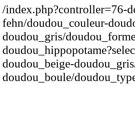
/index.php?controller=76-
fehn/doudou_couleur-doud
doudou_gris/doudou_forme
doudou_hippopotame?select
doudou_beige-doudou_gris
doudou_boule/doudou_typ